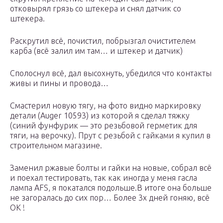
отковырял грязь со штекера и снял датчик со
штекера.
Раскрутил всё, почистил, побрызгал очистителем
карба (всё залил им там… и штекер и датчик)
Сполоснул всё, дал высохнуть, убедился что контакты
живы и пины и провода…
Смастерил новую тягу, на фото видно маркировку
детали (Auger 10593) из которой я сделал тяжку
(синий фунфурик — это резьбовой герметик для
тяги, на верочку). Прут с резьбой с гайками я купил в
строительном магазине.
Заменил ржавые болты и гайки на новые, собрал всё
и поехал тестировать, так как иногда у меня гасла
лампа AFS, я покатался подольше.В итоге она больше
не загоралась до сих пор… Более 3х дней гоняю, всё
ОК !