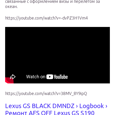
связанные с оформлением визы и перелётом за
океан.
https://youtube.com/watch?v=-dvPZ3H1Vm4
https://youtube.com/watch?v=38MV_8Y9ipQ
Lexus GS BLACK DMNDZ › Logbook ›
Ремонт AFS OFF Lexus GS S190