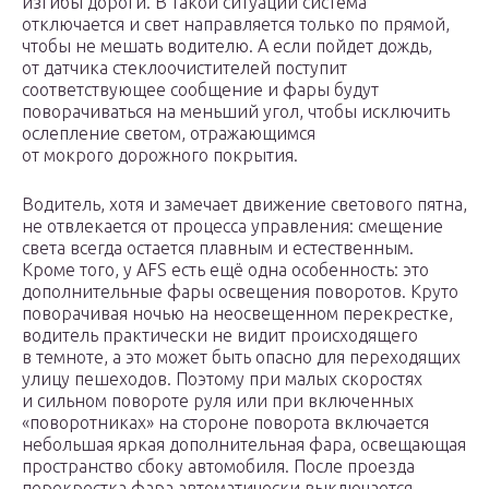
изгибы дороги. В такой ситуации система
отключается и свет направляется только по прямой,
чтобы не мешать водителю. А если пойдет дождь,
от датчика стеклоочистителей поступит
соответствующее сообщение и фары будут
поворачиваться на меньший угол, чтобы исключить
ослепление светом, отражающимся
от мокрого дорожного покрытия.
Водитель, хотя и замечает движение светового пятна,
не отвлекается от процесса управления: смещение
света всегда остается плавным и естественным.
Кроме того, у AFS есть ещё одна особенность: это
дополнительные фары освещения поворотов. Круто
поворачивая ночью на неосвещенном перекрестке,
водитель практически не видит происходящего
в темноте, а это может быть опасно для переходящих
улицу пешеходов. Поэтому при малых скоростях
и сильном повороте руля или при включенных
«поворотниках» на стороне поворота включается
небольшая яркая дополнительная фара, освещающая
пространство сбоку автомобиля. После проезда
перекрестка фара автоматически выключается.