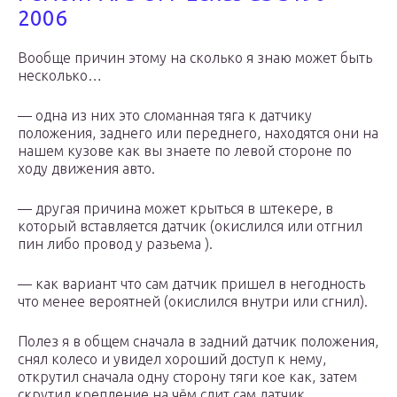
2006
Вообще причин этому на сколько я знаю может быть
несколько…
— одна из них это сломанная тяга к датчику
положения, заднего или переднего, находятся они на
нашем кузове как вы знаете по левой стороне по
ходу движения авто.
— другая причина может крыться в штекере, в
который вставляется датчик (окислился или отгнил
пин либо провод у разьема ).
— как вариант что сам датчик пришел в негодность
что менее вероятней (окислился внутри или сгнил).
Полез я в общем сначала в задний датчик положения,
снял колесо и увидел хороший доступ к нему,
открутил сначала одну сторону тяги кое как, затем
скрутил крепление на чём сдит сам датчик,