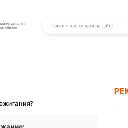
айн-журнал об
томобилях
РЕ
?
зажигания?
жание: