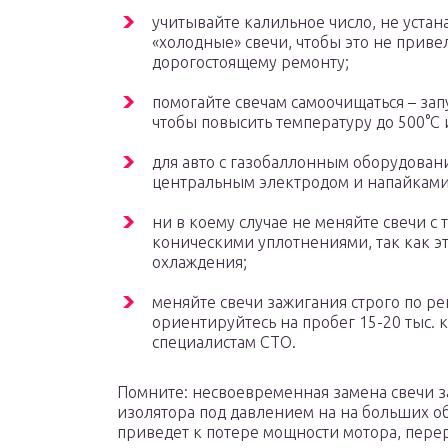
учитывайте калильное число, не уста
«холодные» свечи, чтобы это не приве
дорогостоящему ремонту;
помогайте свечам самоочищаться – зап
чтобы повысить температуру до 500°С и
для авто с газобаллонным оборудован
центральным электродом и напайками
ни в коему случае не меняйте свечи с
коническими уплотнениями, так как э
охлаждения;
меняйте свечи зажигания строго по р
ориентируйтесь на пробег 15-20 тыс. 
специалистам СТО.
Помните: несвоевременная замена свечи 
изолятора под давлением на на больших о
приведет к потере мощности мотора, пере