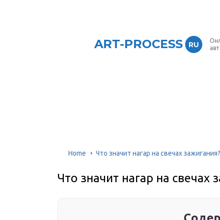
ART-PROCESS
Онл
RU
ав
Home
Что значит нагар на свечах зажигания
Что значит нагар на свечах 
Содер