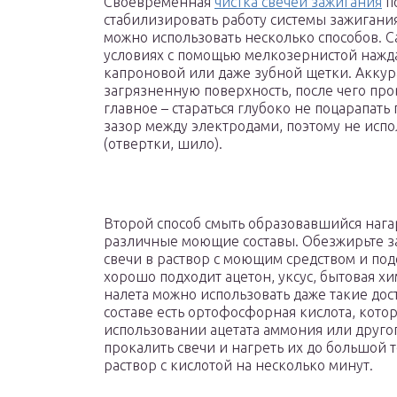
Своевременная
чистка свечей зажигания
по
стабилизировать работу системы зажигания
можно использовать несколько способов. 
условиях с помощью мелкозернистой нажд
капроновой или даже зубной щетки. Аккур
загрязненную поверхность, после чего пр
главное – стараться глубоко не поцарапат
зазор между электродами, поэтому не исп
(отвертки, шило).
Второй способ смыть образовавшийся нага
различные моющие составы. Обезжирьте за
свечи в раствор с моющим средством и под
хорошо подходит ацетон, уксус, бытовая х
налета можно использовать даже такие дост
составе есть ортофосфорная кислота, кото
использовании ацетата аммония или друго
прокалить свечи и нагреть их до большой т
раствор с кислотой на несколько минут.