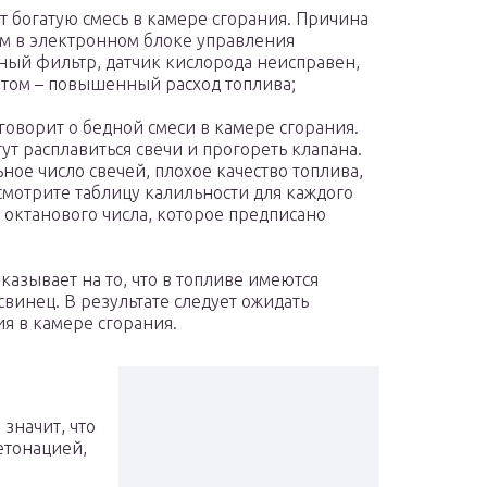
ет богатую смесь в камере сгорания. Причина
ам в электронном блоке управления
ный фильтр, датчик кислорода неисправен,
птом – повышенный расход топлива;
 говорит о бедной смеси в камере сгорания.
ут расплавиться свечи и прогореть клапана.
ое число свечей, плохое качество топлива,
смотрите таблицу калильности для каждого
о октанового числа, которое предписано
казывает на то, что в топливе имеются
свинец. В результате следует ожидать
я в камере сгорания.
 значит, что
етонацией,