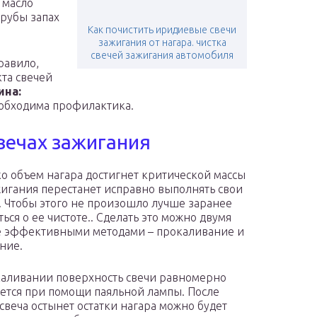
масло
трубы запах
Как почистить иридиевые свечи
зажигания от нагара. чистка
свечей зажигания автомобиля
равило,
та свечей
ина:
обходима профилактика.
свечах зажигания
ко объем нагара достигнет критической массы
жигания перестанет исправно выполнять свои
 Чтобы этого не произошло лучше заранее
ься о ее чистоте.. Сделать это можно двумя
 эффективными методами – прокаливание и
ние.
аливании поверхность свечи равномерно
ется при помощи паяльной лампы. После
 свеча остынет остатки нагара можно будет