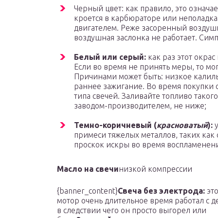
Черный цвет: как правило, это означа
кроется в карбюраторе или неполадк
двигателем. Реже засоренный воздуш
воздушная заслонка не работает. Сим
Белый или серый:
как раз этот окрас
Если во время не принять меры, то мог
Причинами может быть: низкое калильн
раннее зажигание. Во время покупки 
типа свечей. Заливайте топливо таког
заводом-производителем, не ниже;
Темно-коричневый (
красноватый
):
у
примеси тяжелых металлов, таких как 
проскок искры во время воспламенени
Масло на свечи
низкой компрессии
{banner_content}
Свеча без электрода:
это
мотор очень длительное время работал с д
в следствии чего он просто выгорел или