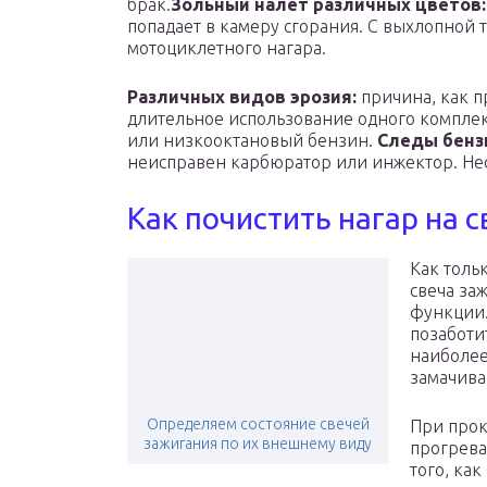
брак.
Зольный налет различных цветов:
попадает в камеру сгорания. С выхлопной 
мотоциклетного нагара.
Различных видов эрозия:
причина, как п
длительное использование одного комплек
или низкооктановый бензин.
Следы бенз
неисправен карбюратор или инжектор. Не
Как почистить нагар на 
Как толь
свеча за
функции.
позаботит
наиболее
замачива
Определяем состояние свечей
При прок
зажигания по их внешнему виду
прогрева
того, как