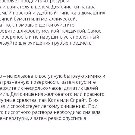
зволяет продлить их ресурс и
 и двигателя в целом. Для очистки нагара
Самый простой и удобный – чистка в домашних
ачной бумаги или металлической,
атно, с помощью щетки очистите
оведите шлифовку мелкой наждачкой. Самое
ь поверхность и не нарушить установленный
ользуйте для очищения грубые предметы
р – использовать доступную бытовую химию и
грязненную поверхность, затем опустите
ержите их несколько часов, для этих целей
имия. Для очищения желтоватого или красного
упные средства, как Кола или Спрайт. В их
рая и способствует легкому очищению. При
го кислотного раствора необходимо сначала
емпературы, а затем резко опустить в