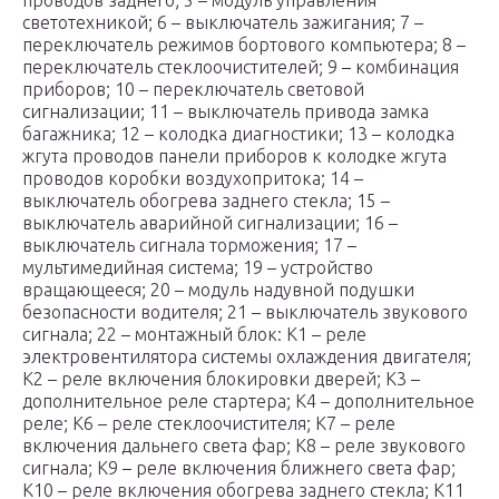
проводов заднего; 5 – модуль управления
светотехникой; 6 – выключатель зажигания; 7 –
переключатель режимов бортового компьютера; 8 –
переключатель стеклоочистителей; 9 – комбинация
приборов; 10 – переключатель световой
сигнализации; 11 – выключатель привода замка
багажника; 12 – колодка диагностики; 13 – колодка
жгута проводов панели приборов к колодке жгута
проводов коробки воздухопритока; 14 –
выключатель обогрева заднего стекла; 15 –
выключатель аварийной сигнализации; 16 –
выключатель сигнала торможения; 17 –
мультимедийная система; 19 – устройство
вращающееся; 20 – модуль надувной подушки
безопасности водителя; 21 – выключатель звукового
сигнала; 22 – монтажный блок: К1 – реле
электровентилятора системы охлаждения двигателя;
К2 – реле включения блокировки дверей; К3 –
дополнительное реле стартера; К4 – дополнительное
реле; К6 – реле стеклоочистителя; К7 – реле
включения дальнего света фар; К8 – реле звукового
сигнала; К9 – реле включения ближнего света фар;
К10 – реле включения обогрева заднего стекла; К11