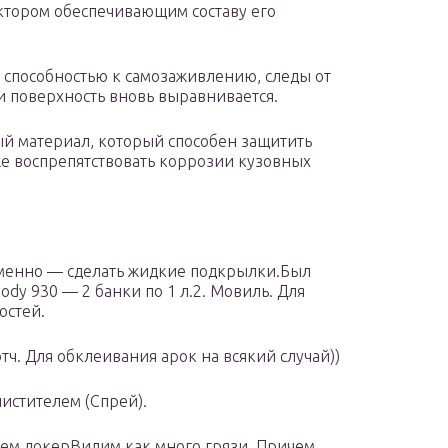
ктором обеспечивающим составу его
 способностью к самозаживлению, следы от
и поверхность вновь выравнивается.
й материал, который способен защитить
же воспрепятствовать коррозии кузовных
именно — сделать жидкие подкрылки.Был
dy 930 — 2 банки по 1 л.2. Мовиль. Для
остей.
тч. Для обклеивания арок на всякий случай))
чистителем (Спрей).
уем локерВидим как много грязи. Причем