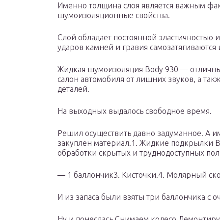
Именно толщина слоя является важным фа
шумоизоляционные свойства.
Слой обладает постоянной эластичностью и
ударов камней и гравия самозатягиваются 
Жидкая шумоизоляция Body 930 — отличны
салон автомобиля от лишних звуков, а так
деталей.
На выходных выдалось свободное время.
Решил осуществить давно задуманное. А 
закуплен материал.1. Жидкие подкрылки Bo
обработки скрытых и труднодоступных пол
— 1 баллончик3. Кисточки.4. Молярный ско
И из запаса были взяты три баллончика с о
Ну и понеслась.Снимаем колесо.Демонтир