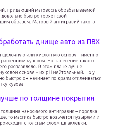
вий, придающий матовость обрабатываемой
а довольно быстро теряет свой
чшим образом. Матовый антигравий такого
бработать днище авто из ПВХ
и щелочную или кислотную основу – именно
окрашенным кузовом. Но нанесение такого
его расплавляло. В этом плане лучше
чуковой основе – их pH нейтральный. Но у
но быстро он начинает по краям отклеиваться
тку кузова.
 лучше по толщине покрытия
 толщина наносимого антигравия – порядка
ше, то мастика быстро возьмется пузырями и
 происходит с толстым слоем шпаклевки.