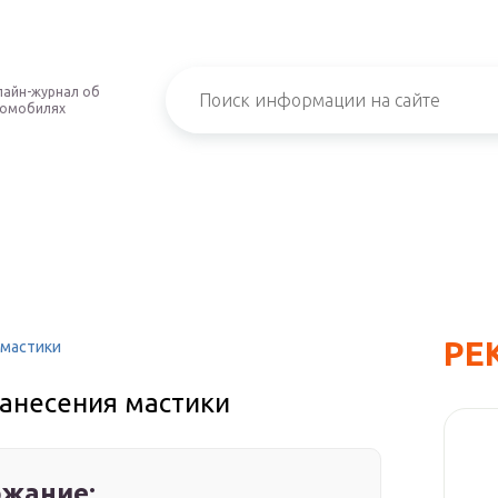
айн-журнал об
томобилях
РЕ
 мастики
нанесения мастики
жание: