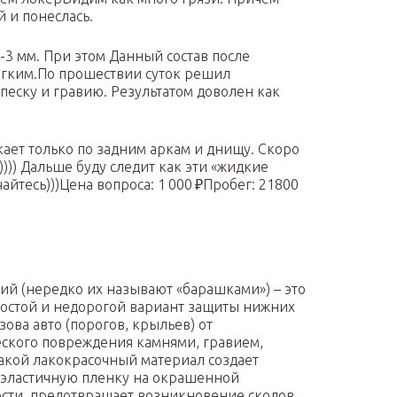
й и понеслась.
-3 мм. При этом Данный состав после
мягким.По прошествии суток решил
 песку и гравию. Результатом доволен как
ает только по задним аркам и днищу. Скоро
)))) Дальше буду следит как эти «жидкие
йтесь)))Цена вопроса: 1 000 ₽Пробег: 21800
ий (нередко их называют «барашками») – это
остой и недорогой вариант защиты нижних
зова авто (порогов, крыльев) от
ского повреждения камнями, гравием,
акой лакокрасочный материал создает
эластичную пленку на окрашенной
сти, предотвращает возникновение сколов