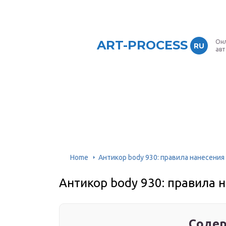
ART-PROCESS
Онл
RU
ав
Home
Антикор body 930: правила нанесения
Антикор body 930: правила 
Содер