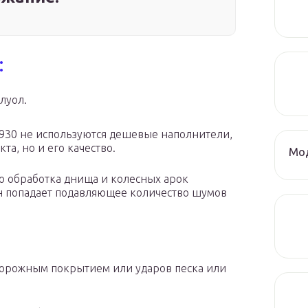
:
луол.
930 не используются дешевые наполнители,
а, но и его качество.
Мод
о обработка днища и колесных арок
он попадает подавляющее количество шумов
 дорожным покрытием или ударов песка или