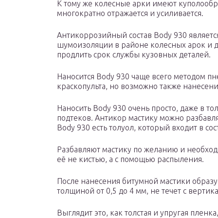
К тому же колесные арки имеют куполообр
многократно отражается и усиливается.
Антикоррозийный состав Body 930 являет
шумоизоляции в районе колесных арок и 
продлить срок службы кузовных деталей.
Наносится Body 930 чаще всего методом п
краскопульта, но возможно также нанесени
Наносить Body 930 очень просто, даже в то
подтеков. Антикор мастику можно разбавлят
Body 930 есть толуол, который входит в со
Разбавляют мастику по желанию и необходи
её не кистью, а с помощью распыления.
После нанесения битумной мастики образу
толщиной от 0,5 до 4 мм, не течет с верти
Выглядит это, как толстая и упругая плен