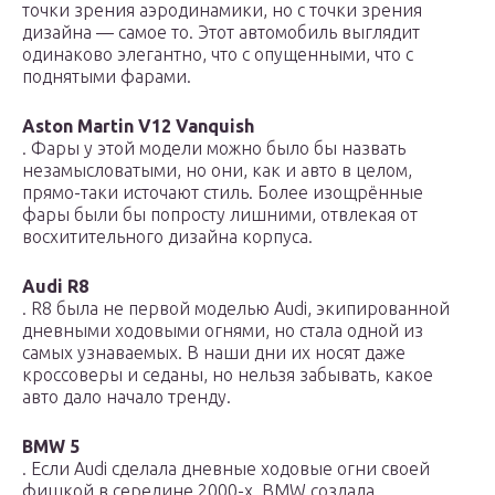
точки зрения аэродинамики, но с точки зрения
дизайна — самое то. Этот автомобиль выглядит
одинаково элегантно, что с опущенными, что с
поднятыми фарами.
Aston Martin V12 Vanquish
. Фары у этой модели можно было бы назвать
незамысловатыми, но они, как и авто в целом,
прямо-таки источают стиль. Более изощрённые
фары были бы попросту лишними, отвлекая от
восхитительного дизайна корпуса.
Audi R8
. R8 была не первой моделью Audi, экипированной
дневными ходовыми огнями, но стала одной из
самых узнаваемых. В наши дни их носят даже
кроссоверы и седаны, но нельзя забывать, какое
авто дало начало тренду.
BMW 5
. Если Audi сделала дневные ходовые огни своей
фишкой в середине 2000-х, BMW создала