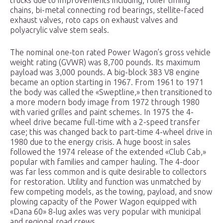
trucks due to improvements including; roller timing
chains, bi-metal connecting rod bearings, stellite-faced
exhaust valves, roto caps on exhaust valves and
polyacrylic valve stem seals.
The nominal one-ton rated Power Wagon’s gross vehicle
weight rating (GVWR) was 8,700 pounds. Its maximum
payload was 3,000 pounds. A big-block 383 V8 engine
became an option starting in 1967. From 1961 to 1971
the body was called the «Sweptline,» then transitioned to
a more modern body image from 1972 through 1980
with varied grilles and paint schemes. In 1975 the 4-
wheel drive became full-time with a 2-speed transfer
case; this was changed back to part-time 4-wheel drive in
1980 due to the energy crisis. A huge boost in sales
followed the 1974 release of the extended «Club Cab,»
popular with families and camper hauling. The 4-door
was far less common and is quite desirable to collectors
for restoration. Utility and function was unmatched by
few competing models, as the towing, payload, and snow
plowing capacity of the Power Wagon equipped with
«Dana 60» 8-lug axles was very popular with municipal
and regional road crews.