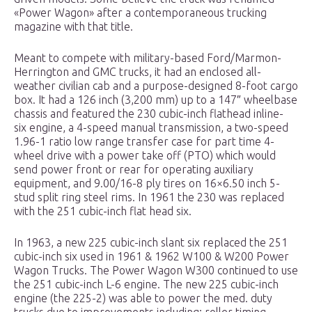
«Power Wagon» after a contemporaneous trucking
magazine with that title.
Meant to compete with military-based Ford/Marmon-
Herrington and GMC trucks, it had an enclosed all-
weather civilian cab and a purpose-designed 8-foot cargo
box. It had a 126 inch (3,200 mm) up to a 147″ wheelbase
chassis and featured the 230 cubic-inch flathead inline-
six engine, a 4-speed manual transmission, a two-speed
1.96-1 ratio low range transfer case for part time 4-
wheel drive with a power take off (PTO) which would
send power front or rear for operating auxiliary
equipment, and 9.00/16-8 ply tires on 16×6.50 inch 5-
stud split ring steel rims. In 1961 the 230 was replaced
with the 251 cubic-inch flat head six.
In 1963, a new 225 cubic-inch slant six replaced the 251
cubic-inch six used in 1961 & 1962 W100 & W200 Power
Wagon Trucks. The Power Wagon W300 continued to use
the 251 cubic-inch L-6 engine. The new 225 cubic-inch
engine (the 225-2) was able to power the med. duty