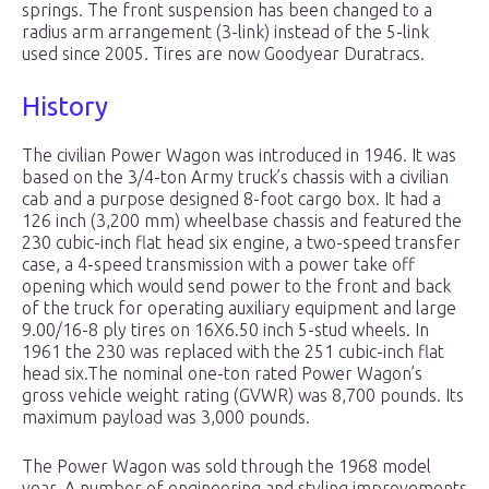
springs. The front suspension has been changed to a
radius arm arrangement (3-link) instead of the 5-link
used since 2005. Tires are now Goodyear Duratracs.
History
The civilian Power Wagon was introduced in 1946. It was
based on the 3/4-ton Army truck’s chassis with a civilian
cab and a purpose designed 8-foot cargo box. It had a
126 inch (3,200 mm) wheelbase chassis and featured the
230 cubic-inch flat head six engine, a two-speed transfer
case, a 4-speed transmission with a power take off
opening which would send power to the front and back
of the truck for operating auxiliary equipment and large
9.00/16-8 ply tires on 16X6.50 inch 5-stud wheels. In
1961 the 230 was replaced with the 251 cubic-inch flat
head six.The nominal one-ton rated Power Wagon’s
gross vehicle weight rating (GVWR) was 8,700 pounds. Its
maximum payload was 3,000 pounds.
The Power Wagon was sold through the 1968 model
year. A number of engineering and styling improvements