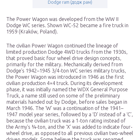
Dodge ram (додж рам)
The Power Wagon was developed from the WW II
Dodge WC series. Shown WC-52 became a fire truck in
1959 (Kraków, Poland).
The civilian Power Wagon continued the lineage of
limited production Dodge 4WD trucks from the 1930s,
that proved basic four wheel drive design concepts,
primarily for the military. Mechanically derived from
Dodge’s 1942–1945 3/4-ton WC series military trucks,
the Power Wagon was introduced in 1946 as the first
civilian production 4×4 truck. During its development
phase, it was initially named the WDX General Purpose
Truck, a name still used on some of the preliminary
materials handed out by Dodge, before sales began in
March 1946. The ‘W’ was a continuation of the 1941–
1947 model year series, followed by a ‘D’ instead of a ‘C’,
because the civilian truck was a 1-ton rating instead of
the Army’s ​3⁄
-ton, and the ‘X’ was added to indicate four-
wheel drive, as opposed to all previous civilian two-wheel
driven models. Some believe the truck was renamed