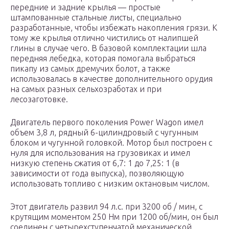
передние и задние крылья — простые
штампованные стальные листы, специально
разработанные, чтобы избежать накопления грязи. К
тому же крылья отлично чистились от налипшей
глины в случае чего. В базовой комплектации шла
передняя лебедка, которая помогала выбраться
пикапу из самых дремучих болот, а также
использовалась в качестве дополнительного орудия
на самых разных сельхозработах и при
лесозаготовке.
Двигатель первого поколения Power Wagon имел
объем 3,8 л, рядный 6-цилиндровый с чугунным
блоком и чугунной головкой. Мотор был построен с
нуля для использования на грузовиках и имел
низкую степень сжатия от 6,7: 1 до 7,25: 1 (в
зависимости от года выпуска), позволяющую
использовать топливо с низким октановым числом.
Этот двигатель развил 94 л.с. при 3200 об / мин, с
крутящим моментом 250 Нм при 1200 об/мин, он был
соединен с четырехступенчатой механической