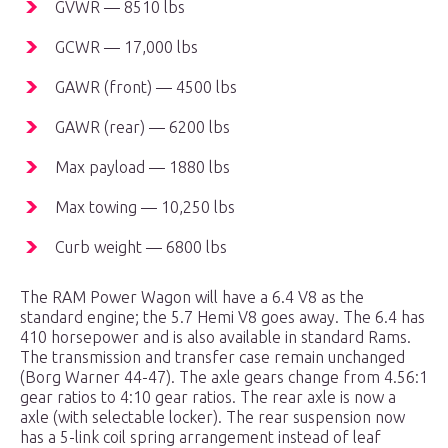
GVWR — 8510 lbs
GCWR — 17,000 lbs
GAWR (front) — 4500 lbs
GAWR (rear) — 6200 lbs
Max payload — 1880 lbs
Max towing — 10,250 lbs
Curb weight — 6800 lbs
The RAM Power Wagon will have a 6.4 V8 as the
standard engine; the 5.7 Hemi V8 goes away. The 6.4 has
410 horsepower and is also available in standard Rams.
The transmission and transfer case remain unchanged
(Borg Warner 44-47). The axle gears change from 4.56:1
gear ratios to 4:10 gear ratios. The rear axle is now a
axle (with selectable locker). The rear suspension now
has a 5-link coil spring arrangement instead of leaf