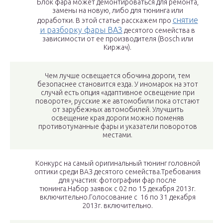
Блок фара может демонтироваться для ремонта,
замены на новую, либо для тюнинга или
снятие
доработки. В этой статье расскажем про
и разборку фары ВАЗ
десятого семейства в
зависимости от ее производителя (Bosch или
Киржач).
Чем лучше освещается обочина дороги, тем
безопаснее становится езда. У иномарок на этот
случай есть опция «адаптивное освещение при
повороте», русские же автомобили пока отстают
от зарубежных автомобилей. Улучшить
освещение края дороги можно поменяв
противотуманные фары и указатели поворотов
местами.
Конкурс на самый оригинальный тюнинг головной
оптики среди ВАЗ десятого семейства.Требования
для участия: фотографии фар после
тюнинга.Набор заявок с 02 по 15 декабря 2013г.
включительно.Голосование с 16 по 31 декабря
2013г. включительно.