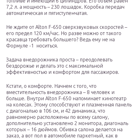
топливе и имеющий 6 цилиндров. Его объем равен
7,2 л. а мощность – 230 лошадок. Коробка передач
автоматическая и пятиступенчатая.
Не ждите от Alton F-650 сверхзвуковых скоростей –
его предел 120 км/час. Но разве можно от такого
красавца требовать большего? Ведь ему не на
Формуле -1 носиться.
Задача внедорожника проста – преодолевать
бездорожье и делать это с максимальной
эффективностью и комфортом для пассажиров.
Кстати, о комфорте. Начнем с того, что
вместительность внедорожника – 8 человек и
больше. Внутри Alton F-650 напоминает кинотеатр
на колесах. Этому способствуют и плазменная панель
с диагональю в 106 см, и 42 динамика, что
равномерно расположены по всему салону,
дополнительно установлено 2 монитора, диагональ
которых – 16 дюймов. Обивка салона делается на
заказ, а вот пол в автомобиле паркетный, как в