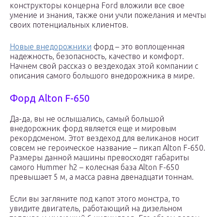
конструкторы концерна Ford вложили все свое
умение и знания, также они учли пожелания и мечты
своих потенциальных клиентов.
Новые внедорожники
форд – это воплощенная
надежность, безопасность, качество и комфорт.
Начнем свой рассказ о вездеходах этой компании с
описания самого большого внедорожника в мире.
Форд Alton F-650
Да-да, вы не ослышались, самый большой
внедорожник форд является еще и мировым
рекордсменом. Этот вездеход для великанов носит
совсем не героическое название – пикап Alton F-650.
Размеры данной машины превосходят габариты
самого Hummer h2 – колесная база Alton F-650
превышает 5 м, а масса равна двенадцати тоннам.
Если вы загляните под капот этого монстра, то
увидите двигатель, работающий на дизельном