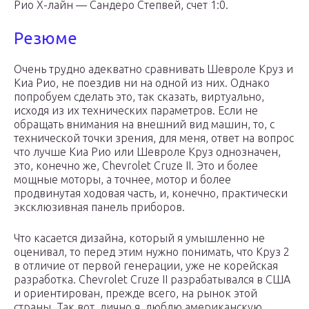
Рио Х-лайн — Сандеро Степвей, счет 1:0.
Резюме
Очень трудно адекватно сравнивать Шевроле Круз и
Киа Рио, не поездив ни на одной из них. Однако
попробуем сделать это, так сказать, виртуально,
исходя из их технических параметров. Если не
обращать внимания на внешний вид машин, то, с
технической точки зрения, для меня, ответ на вопрос
что лучше Киа Рио или Шевроле Круз однозначен,
это, конечно же, Chevrolet Cruze II. Это и более
мощные моторы, а точнее, мотор и более
продвинутая ходовая часть, и, конечно, практически
эксклюзивная панель приборов.
Что касается дизайна, который я умышленно не
оценивал, то перед этим нужно понимать, что Круз 2
в отличие от первой генерации, уже не корейская
разработка. Chevrolet Cruze II разрабатывался в США
и ориентирован, прежде всего, на рынок этой
страны. Так вот, лично я, люблю американскую