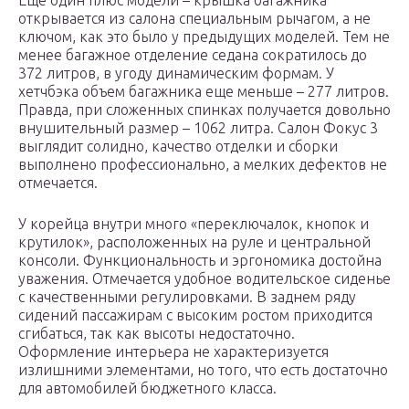
Еще один плюс модели – крышка багажника
открывается из салона специальным рычагом, а не
ключом, как это было у предыдущих моделей. Тем не
менее багажное отделение седана сократилось до
372 литров, в угоду динамическим формам. У
хетчбэка объем багажника еще меньше – 277 литров.
Правда, при сложенных спинках получается довольно
внушительный размер – 1062 литра. Салон Фокус 3
выглядит солидно, качество отделки и сборки
выполнено профессионально, а мелких дефектов не
отмечается.
У корейца внутри много «переключалок, кнопок и
крутилок», расположенных на руле и центральной
консоли. Функциональность и эргономика достойна
уважения. Отмечается удобное водительское сиденье
с качественными регулировками. В заднем ряду
сидений пассажирам с высоким ростом приходится
сгибаться, так как высоты недостаточно.
Оформление интерьера не характеризуется
излишними элементами, но того, что есть достаточно
для автомобилей бюджетного класса.