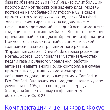
база прибавила до 2701 (+53) мм, что сулит больший
простор для ног пассажиров заднего ряда. Модель
построена на глобальной платформе C2, а сзади
применяется многорычажная подвеска SLA (short,
longarms), смонтированная на подрамнике. У
начальных модификаций на задней оси применяется
традиционная торсионная балка. Впервые применен
проекционный экран для отображения информации.
Примечателен селектор-шайба автоматической
трансмиссии взамен традиционного рычага.
Фирменная система Drive Mode с тремя режимами
Normal, Sport и Eco управляет чувствительностью
педали газа и рулевого управления, работой
автомата и адаптивного круиз-контроля, а в случае
применения адаптивных амортизаторов
добавляются дополнительные режимы Comfort и
Eco-Comfort. Экономичность модели в новом кузове
улучшена на 10%, не в последнюю очередь
благодаря более низкому коэффициенту
обтекаемости Cx=0,26.
Комплектации и цены Форд Фокус