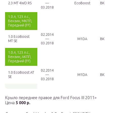
2.3 MT 4WD RS
—
EcoBoost
BK
03.2018
1.0 л, 123 л.с.,
Бензин, МКПП,
Передний (FF)
02.2014
1.0 EcoBoost
—
M1DA
BK
MT SE
03.2018
1.0 л, 123 л.с.,
Бензин, АКПП,
Передний (FF)
02.2014
1.0 EcoBoost AT
—
M1DA
BK
SE
03.2018
Крыло переднее правое для Ford Focus III 2011>
Цена
5 000 р.