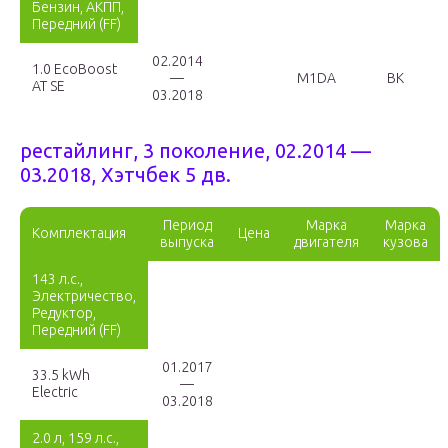
Бензин, АКПП,
Передний (FF)
02.2014
1.0 EcoBoost
—
M1DA
BK
AT SE
03.2018
рестайлинг, 3 поколение, 02.2014 —
03.2018, Хэтчбек 5 дв.
Период
Марка
Марка
Комплектация
Цена
выпуска
двигателя
кузова
143 л.с.,
Электричество,
Редуктор,
Передний (FF)
01.2017
33.5 kWh
—
Electric
03.2018
2.0 л, 159 л.с.,