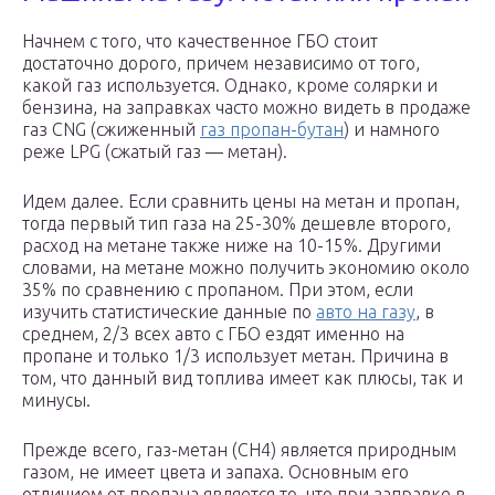
Начнем с того, что качественное ГБО стоит
достаточно дорого, причем независимо от того,
какой газ используется. Однако, кроме солярки и
бензина, на заправках часто можно видеть в продаже
газ CNG (сжиженный
газ пропан-бутан
) и намного
реже LPG (сжатый газ — метан).
Идем далее. Если сравнить цены на метан и пропан,
тогда первый тип газа на 25-30% дешевле второго,
расход на метане также ниже на 10-15%. Другими
словами, на метане можно получить экономию около
35% по сравнению с пропаном. При этом, если
изучить статистические данные по
авто на газу
, в
среднем, 2/3 всех авто с ГБО ездят именно на
пропане и только 1/3 использует метан. Причина в
том, что данный вид топлива имеет как плюсы, так и
минусы.
Прежде всего, газ-метан (СН4) является природным
газом, не имеет цвета и запаха. Основным его
отличием от пропана является то, что при заправке в