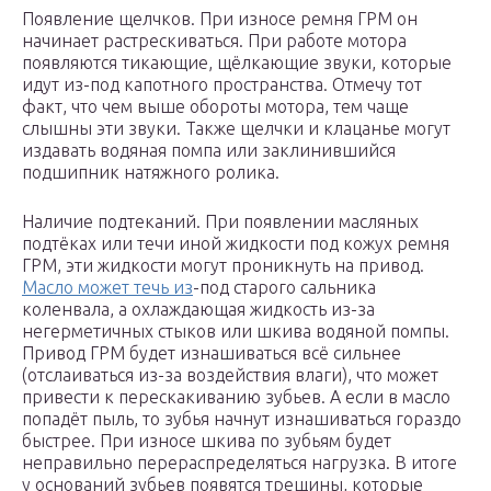
Появление щелчков. При износе ремня ГРМ он
начинает растрескиваться. При работе мотора
появляются тикающие, щёлкающие звуки, которые
идут из-под капотного пространства. Отмечу тот
факт, что чем выше обороты мотора, тем чаще
слышны эти звуки. Также щелчки и клацанье могут
издавать водяная помпа или заклинившийся
подшипник натяжного ролика.
Наличие подтеканий. При появлении масляных
подтёках или течи иной жидкости под кожух ремня
ГРМ, эти жидкости могут проникнуть на привод.
Масло может течь из
-под старого сальника
коленвала, а охлаждающая жидкость из-за
негерметичных стыков или шкива водяной помпы.
Привод ГРМ будет изнашиваться всё сильнее
(отслаиваться из-за воздействия влаги), что может
привести к перескакиванию зубьев. А если в масло
попадёт пыль, то зубья начнут изнашиваться гораздо
быстрее. При износе шкива по зубьям будет
неправильно перераспределяться нагрузка. В итоге
у оснований зубьев появятся трещины, которые