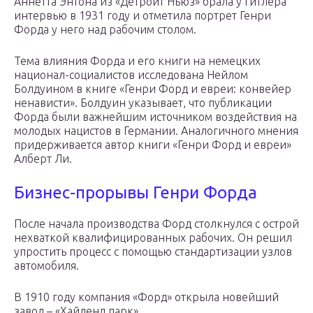
Аннетта Энтона из «Детройт Ньюз» брала у Гитлера
интервью в 1931 году и отметила портрет Генри
Форда у него над рабочим столом.
Тема влияния Форда и его книги на немецких
национал-социалистов исследована Нейлом
Болдуином в книге «Генри Форд и евреи: конвейер
ненависти». Болдуин указывает, что публикации
Форда были важнейшим источником воздействия на
молодых нацистов в Германии. Аналогичного мнения
придерживается автор книги «Генри Форд и евреи»
Алберт Ли.
Бизнес-прорывы Генри Форда
После начала производства Форд столкнулся с острой
нехваткой квалифицированных рабочих. Он решил
упростить процесс с помощью стандартизации узлов
автомобиля.
В 1910 году компания «Форд» открыла новейший
завод – «Хайленд парк».