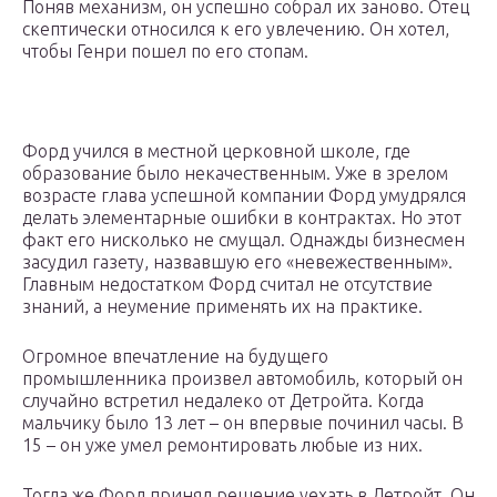
Поняв механизм, он успешно собрал их заново. Отец
скептически относился к его увлечению. Он хотел,
чтобы Генри пошел по его стопам.
Форд учился в местной церковной школе, где
образование было некачественным. Уже в зрелом
возрасте глава успешной компании Форд умудрялся
делать элементарные ошибки в контрактах. Но этот
факт его нисколько не смущал. Однажды бизнесмен
засудил газету, назвавшую его «невежественным».
Главным недостатком Форд считал не отсутствие
знаний, а неумение применять их на практике.
Огромное впечатление на будущего
промышленника произвел автомобиль, который он
случайно встретил недалеко от Детройта. Когда
мальчику было 13 лет – он впервые починил часы. В
15 – он уже умел ремонтировать любые из них.
Тогда же Форд принял решение уехать в Детройт. Он