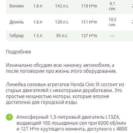
9,1
Бензин
1.8 л
142 л.с.
118 H*m
сек.
10,5
Дизель
1.6 л
120 л.с.
131 H*m
сек.
Гибрид
1.5 л
90 л.с.
127 H*m
—
Подробнее
Изначально обсудим всю начинку автомобиля, а
после поговорим про жизнь этого оборудования.
Линейка силовых агрегатов Honda Civic IX состоит из
старых двигателей с некоторыми доработками. Это
простые мощностью моторы, которые вполне
достаточно для городской езды.
Атмосферный 1,3-литровый двигатель L13Z4,
выдающий 100 лошадиных сил при 6000 об/мин
и 127 H*m крутящего момента, доступного с 4800