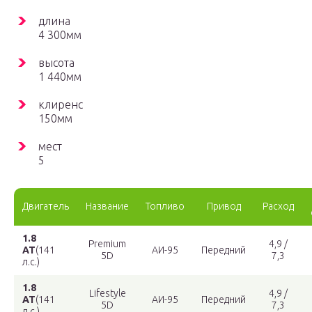
длина
4 300мм
высота
1 440мм
клиренс
150мм
мест
5
Двигатель
Название
Топливо
Привод
Расход
1.8
Premium
4,9 /
AT
(141
АИ-95
Передний
5D
7,3
л.с.)
1.8
Lifestyle
4,9 /
AT
(141
АИ-95
Передний
5D
7,3
л.с.)