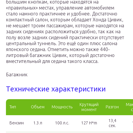
большим кнопкам, которые находятся на
«правильных» местах, управление автомобилем
стало намного практичнее и удобнее. Достаточно
компактный салон, которым обладает Хонда Цивик,
не мешает троим пассажирам, которые находятся на
задних сидениях расположиться удобно, так как на
полу возле задних сидений практически отсутствует
центральный туннель. Это ещё один плюс салона
японского седана. Отметить можно также 440-
литровый багажник Цивик, который достаточно
вместительный для седана такого класса.
Багажник
Технические характеристики
Крутящий
Мак
Тип
Объем
Мощность
Разгон
момент
13,4
Бензин
1.3 л
100 л.с.
127 H*m
сек.