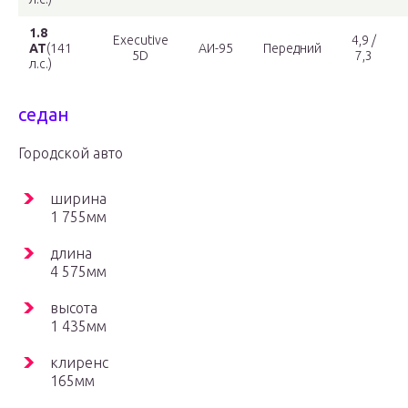
1.8
Executive
4,9 /
AT
(141
АИ-95
Передний
5D
7,3
л.с.)
седан
Городской авто
ширина
1 755мм
длина
4 575мм
высота
1 435мм
клиренс
165мм