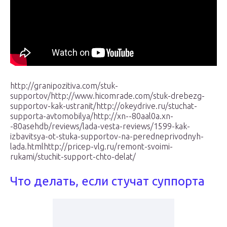
http://granipozitiva.com/stuk-
supportov/http://www.hicomrade.com/stuk-drebezg-
supportov-kak-ustranit/http://okeydrive.ru/stuchat-
supporta-avtomobilya/http://xn--80aal0a.xn-
-80asehdb/reviews/lada-vesta-reviews/1599-kak-
izbavitsya-ot-stuka-supportov-na-peredneprivodnyh-
lada.htmlhttp://pricep-vlg.ru/remont-svoimi-
rukami/stuchit-support-chto-delat/
Что делать, если стучат суппорта