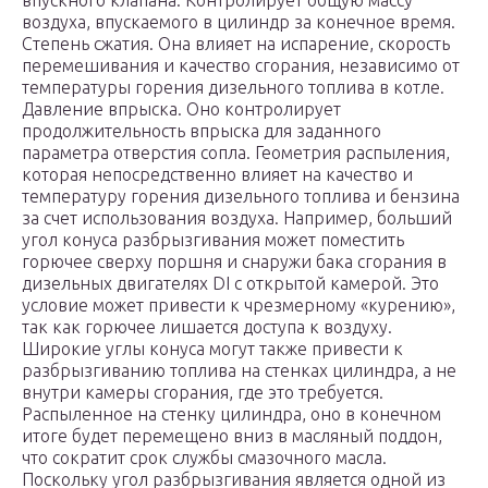
впускного клапана. Контролирует общую массу
воздуха, впускаемого в цилиндр за конечное время.
Степень сжатия. Она влияет на испарение, скорость
перемешивания и качество сгорания, независимо от
температуры горения дизельного топлива в котле.
Давление впрыска. Оно контролирует
продолжительность впрыска для заданного
параметра отверстия сопла. Геометрия распыления,
которая непосредственно влияет на качество и
температуру горения дизельного топлива и бензина
за счет использования воздуха. Например, больший
угол конуса разбрызгивания может поместить
горючее сверху поршня и снаружи бака сгорания в
дизельных двигателях DI с открытой камерой. Это
условие может привести к чрезмерному «курению»,
так как горючее лишается доступа к воздуху.
Широкие углы конуса могут также привести к
разбрызгиванию топлива на стенках цилиндра, а не
внутри камеры сгорания, где это требуется.
Распыленное на стенку цилиндра, оно в конечном
итоге будет перемещено вниз в масляный поддон,
что сократит срок службы смазочного масла.
Поскольку угол разбрызгивания является одной из