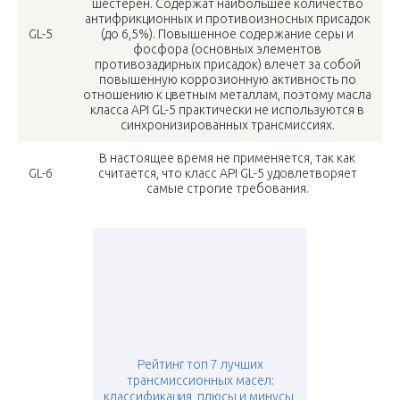
шестерен. Содержат наибольшее количество
антифрикционных и противоизносных присадок
GL-5
(до 6,5%). Повышенное содержание серы и
фосфора (основных элементов
противозадирных присадок) влечет за собой
повышенную коррозионную активность по
отношению к цветным металлам, поэтому масла
класса API GL-5 практически не используются в
синхронизированных трансмиссиях.
В настоящее время не применяется, так как
GL-6
считается, что класс API GL-5 удовлетворяет
самые строгие требования.
Рейтинг топ 7 лучших
трансмиссионных масел:
классификация, плюсы и минусы,