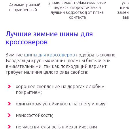
управляемостьМаксимальные
уст
Асимметричный
индексы скоростиСамый
шин
направленный
лучший водоотвод от пятна
замен
контакта
выс
Лучшие зимние шины для
кроссоверов
Зимние
шины для кроссоверов
подобрать сложно.
Владельцы крупных машин должны быть очень
внимательными, так как подходящий вариант
требует наличия целого ряда свойств:
хорошее сцепление на дорогах с любым
покрытием;
одинаковая устойчивость на снегу и льду;
износостойкость;
не чувствительность к механическим