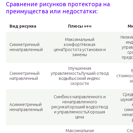
Сравнение рисунков протектора на
преимущества или недостатки:
Вид рисунка
Плюсы «+»
Ми
Низки
Максимальный
инд
Симметричный
комфортНизкая
управ
ненаправленный
ценаПростота установки и
ср
замены
пред
Улучшенная
Симметричный
управляемостьЛучший отвод
стоимо
направленный
водыВысокий индекс
ш
скорости
Сред
Симбиоз направленного и
шумаК
ненаправленного
Асимметричный
рисункаХороший водоотвод
ненаправленный
сим
и управляемостьХорошая
нена
цена
Максимальная
Сл