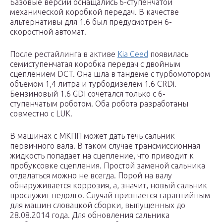
Базовые версии оснащались 6-ступенчатой
механической коробкой передач. В качестве
альтернативы для 1.6 был предусмотрен 6-
скоростной автомат.
После рестайлинга в активе
Kia Ceed
появилась
семиступенчатая коробка передач с двойным
сцеплением DCT. Она шла в тандеме с турбомотором
объемом 1,4 литра и турбодизелем 1.6 CRDi.
Бензиновый 1.6 GDI сочетался только с 6-
ступенчатым роботом. Оба робота разработаны
совместно с LUK.
В машинах с МКПП может дать течь сальник
первичного вала. В таком случае трансмиссионная
жидкость попадает на сцепление, что приводит к
пробуксовке сцепления. Простой заменой сальника
отделаться можно не всегда. Порой на валу
обнаруживается коррозия, а, значит, новый сальник
прослужит недолго. Случай признается гарантийным
для машин словацкой сборки, выпущенных до
28.08.2014 года. Для обновления сальника