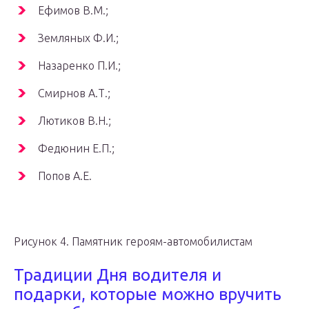
Ефимов В.М.;
Земляных Ф.И.;
Назаренко П.И.;
Смирнов А.Т.;
Лютиков В.Н.;
Федюнин Е.П.;
Попов А.Е.
Рисунок 4. Памятник героям-автомобилистам
Традиции Дня водителя и
подарки, которые можно вручить