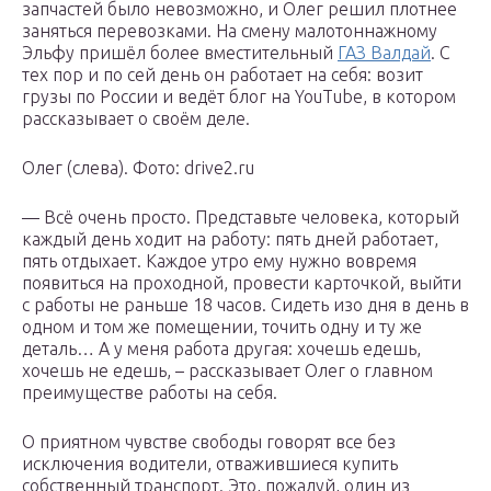
запчастей было невозможно, и Олег решил плотнее
заняться перевозками. На смену малотоннажному
Эльфу пришёл более вместительный
ГАЗ Валдай
. С
тех пор и по сей день он работает на себя: возит
грузы по России и ведёт блог на YouTube, в котором
рассказывает о своём деле.
Олег (слева). Фото: drive2.ru
— Всё очень просто. Представьте человека, который
каждый день ходит на работу: пять дней работает,
пять отдыхает. Каждое утро ему нужно вовремя
появиться на проходной, провести карточкой, выйти
с работы не раньше 18 часов. Сидеть изо дня в день в
одном и том же помещении, точить одну и ту же
деталь… А у меня работа другая: хочешь едешь,
хочешь не едешь, – рассказывает Олег о главном
преимуществе работы на себя.
О приятном чувстве свободы говорят все без
исключения водители, отважившиеся купить
собственный транспорт. Это, пожалуй, один из