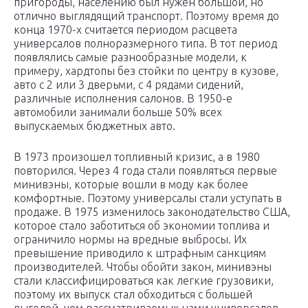
пригороды, населению был нужен большой, но
отлично выглядящий транспорт. Поэтому время до
конца 1970-х считается периодом расцвета
универсалов полноразмерного типа. В тот период
появлялись самые разнообразные модели, к
примеру, хардтопы без стойки по центру в кузове,
авто с 2 или 3 дверьми, с 4 рядами сидений,
различные исполнения салонов. В 1950-е
автомобили занимали больше 50% всех
выпускаемых бюджетных авто.
В 1973 произошел топливный кризис, а в 1980
повторился. Через 4 года стали появляться первые
минивэны, которые вошли в моду как более
комфортные. Поэтому универсалы стали уступать в
продаже. В 1975 изменилось законодательство США,
которое стало заботиться об экономии топлива и
ограничило нормы на вредные выбросы. Их
превышение приводило к штрафным санкциям
производителей. Чтобы обойти закон, минивэны
стали классифицироваться как легкие грузовики,
поэтому их выпуск стал обходиться с большей