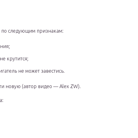
ь по следующим признакам:
ния;
не крутится;
игатель не может завестись.
ти новую (автор видео — Alex ZW).
а: