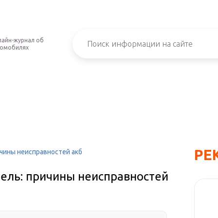
айн-журнал об
томобилях
РЕ
ичины неисправностей акб
тель: причины неисправностей