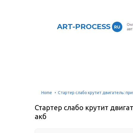
ART-PROCESS
Онл
RU
ав
Home
Стартер слабо крутит двигатель: пр
Стартер слабо крутит двига
акб