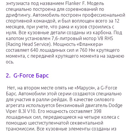
энтузиаста под названием Flanker F. Модель
специально построена для соревнований по
дрифтингу. Автомобиль построен профессиональной
спортивной командой, и был воплощен всего за 12
месяцев, при учете, что рама и кузов строились с
нуля. Все кузовные детали созданы из карбона. Под
капотом установлен 7,6-литровый мотор V8 RHS
(Racing Head Service). Мощность «Фланкера»
составляет 640 лошадиных сил и 760 Нм крутящего
момента, с передачей крутящего момента на заднюю
ось.
2. G-Force Барс
Нет, на втором месте опять не «Маруся», а G-Force
Барс. Автомобили этой серии создаются специально
для участия в ралли-рейдах. В качестве силового
агрегата используется бензиновый двигатель Dodge
Viper 8.3l V10. Его мощность составляет 398
лошадиных сил, передающиеся на четыре колеса с
помощью шестиступенчатой секвентальной
трансмиссии. Все кузовные элементы созданы из