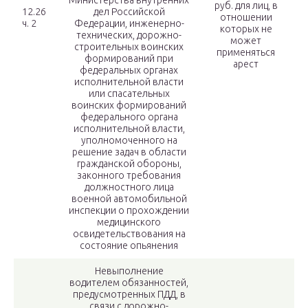
Министерства внутренних
руб. для лиц, в
12.26
дел Российской
отношении
ч. 2
Федерации, инженерно-
которых не
технических, дорожно-
может
строительных воинских
применяться
формирований при
арест
федеральных органах
исполнительной власти
или спасательных
воинских формирований
федерального органа
исполнительной власти,
уполномоченного на
решение задач в области
гражданской обороны,
законного требования
должностного лица
военной автомобильной
инспекции о прохождении
медицинского
освидетельствования на
состояние опьянения
Невыполнение
водителем обязанностей,
предусмотренных ПДД, в
связи с дорожно-