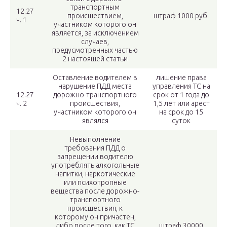
транспортным
12.27
происшествием,
штраф 1000 руб.
ч. 1
участником которого он
является, за исключением
случаев,
предусмотренных частью
2 настоящей статьи
Оставление водителем в
лишение права
нарушение ПДД места
управления ТС на
12.27
дорожно-транспортного
срок от 1 года до
ч. 2
происшествия,
1,5 лет или арест
участником которого он
на срок до 15
являлся
суток
Невыполнение
требования ПДД о
запрещении водителю
употреблять алкогольные
напитки, наркотические
или психотропные
вещества после дорожно-
транспортного
происшествия, к
которому он причастен,
либо после того, как ТС
штраф 30000