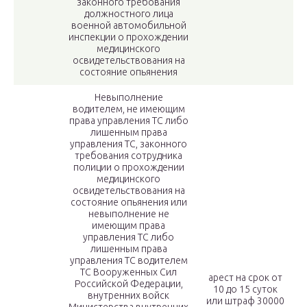
законного требования
должностного лица
военной автомобильной
инспекции о прохождении
медицинского
освидетельствования на
состояние опьянения
Невыполнение
водителем, не имеющим
права управления ТС либо
лишенным права
управления ТС, законного
требования сотрудника
полиции о прохождении
медицинского
освидетельствования на
состояние опьянения или
невыполнение не
имеющим права
управления ТС либо
лишенным права
управления ТС водителем
ТС Вооруженных Сил
арест на срок от
Российской Федерации,
10 до 15 суток
внутренних войск
или штраф 30000