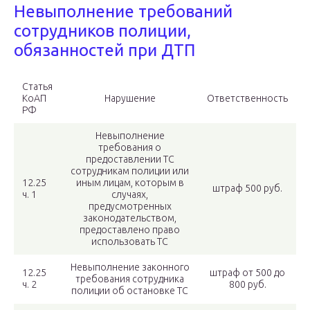
Невыполнение требований
сотрудников полиции,
обязанностей при ДТП
Статья
КоАП
Нарушение
Ответственность
РФ
Невыполнение
требования о
предоставлении ТС
сотрудникам полиции или
12.25
иным лицам, которым в
штраф 500 руб.
ч. 1
случаях,
предусмотренных
законодательством,
предоставлено право
использовать ТС
Невыполнение законного
12.25
штраф от 500 до
требования сотрудника
ч. 2
800 руб.
полиции об остановке ТС