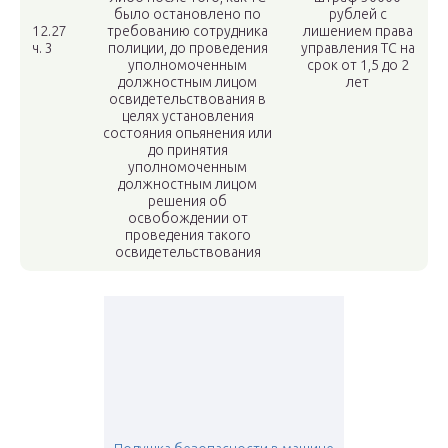
было остановлено по
рублей с
12.27
требованию сотрудника
лишением права
ч. 3
полиции, до проведения
управления ТС на
уполномоченным
срок от 1,5 до 2
должностным лицом
лет
освидетельствования в
целях установления
состояния опьянения или
до принятия
уполномоченным
должностным лицом
решения об
освобождении от
проведения такого
освидетельствования