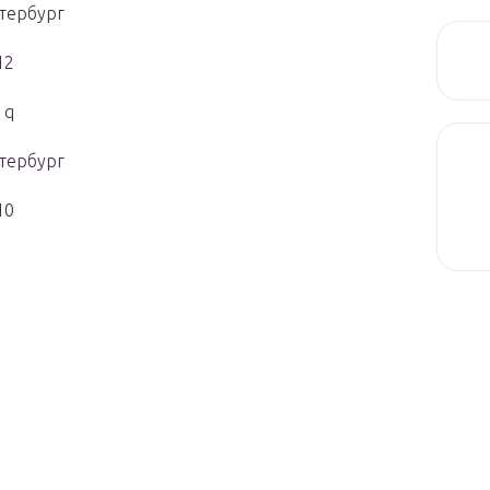
тербург
12
 q
тербург
10