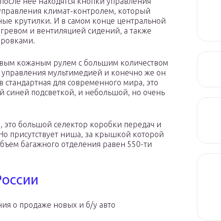
 после нее находятся кнопки управления
 управления климат-контролем, который
ные крутилки. И в самом конце центральной
гревом и вентиляцией сидений, а также
ировками.
цевым кожаным рулем с большим количеством
и управления мультимедией и конечно же он
 стандартная для современного мира, это
й синей подсветкой, и небольшой, но очень
я, это большой селектор коробки передач и
Но присутствует ниша, за крышкой которой
Объем багажного отделения равен 550-ти
России
ия о продаже новых и б/у авто