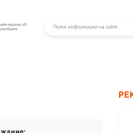
айн-журнал об
томобилях
РЕ
жание: