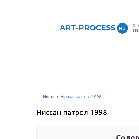
ART-PROCESS
Онл
RU
ав
Home
Ниссан патрол 1998
Ниссан патрол 1998
Содер