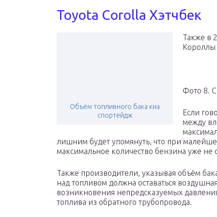
Toyota Corolla Хэтчбек
Также в 
Короллы 
Фото 8. C
Объём топливного бака киа
Если гов
спортейдж
между вл
максимал
лишним будет упомянуть, что при малейше
максимальное количество бензина уже не о
Также производители, указывая объём бака
над топливом должна оставаться воздушна
возникновения непредсказуемых давлений 
топлива из обратного трубопровода.