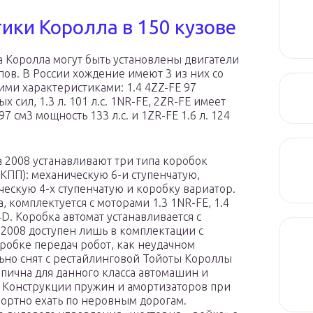
ики Королла в 150 кузове
а Королла могут быть установлены двигатели
пов. В России хождение имеют 3 из них со
ми характеристиками: 1.4 4ZZ-FE 97
 сил, 1.3 л. 101 л.с. 1NR-FE, 2ZR-FE имеет
7 см3 мощность 133 л.с. и 1ZR-FE 1.6 л. 124
la 2008 устанавливают три типа коробок
(КПП): механическую 6-и ступенчатую,
ческую 4-х ступенчатую и коробку вариатор.
, комплектуется с моторами 1.3 1NR-FE, 1.4
D4D. Коробка автомат устанавливается с
 2008 доступен лишь в комплектации с
оробке передач робот, как неудачном
ьно снят с рестайлинговой Тойоты Короллы
ипична для данного класса автомашин и
 Конструкции пружин и амортизаторов при
ортно ехать по неровным дорогам.