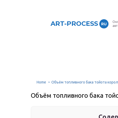
ART-PROCESS
Онл
RU
ав
Home
Объём топливного бака тойота коро
Объём топливного бака той
Содер