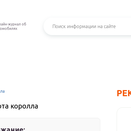
айн-журнал об
томобилях
РЕ
лла
ота королла
жание: