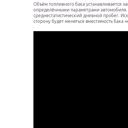
Объём топливного бака устанавливается за
определёнными параметрами автомобиля. З
среднестатистический дневной пробег. Исх
сторону будет меняться вместимость бака 