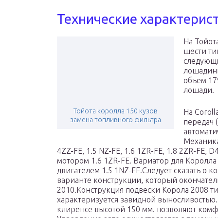
Технические характерист
На Тойот
шести ти
следующи
лошадиных
объем 179
лошади.
Тойота королла 150 кузов
На Corol
замена топливного фильтра
передач 
автомати
Механика
4ZZ-FE, 1.5 NZ-FE, 1.6 1ZR-FE, 1.8 2ZR-FE, 
мотором 1.6 1ZR-FE. Вариатор для Королла
двигателем 1.5 1NZ-FE.Следует сказать о к
варианте конструкции, который окончател
2010.Конструкция подвески Корола 2008 т
характеризуется завидной выносливостью.
клиренсе высотой 150 мм. позволяют комф