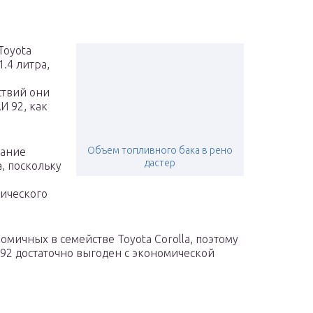
Toyota
1.4 литра,
ствий они
И 92, как
Объем топливного бака в рено
вание
дастер
, поскольку
тического
омичных в семействе Toyota Corolla, поэтому
92 достаточно выгоден с экономической