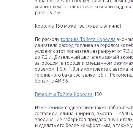
Управление авто осуществляется с помощью
усилителем на электрическом или гидрав
равен 5.2 м.
Королла 150 может выглядеть эпично)
По расходу
топлива Тойота Королла
экономн
двигателя расход топлива за городом колебле
условиях этот показатель варьирует от 7.3 
до 7.2 л. Дизельный двигатель самый эконом
загородом, в городе и смешанном режимах
объемом 1.6 л, 1.8 л в комплекте с автом
топливного бака составляет 55 л. Рекомен
бензина АИ-95.
Габариты Тойота Королла
150
Изменениям подверглись также габариты К
составили: длина, ширина, высота — 4540 м
Увеличение габаритов придало внушитель
и сделать его более комфортным, а также 