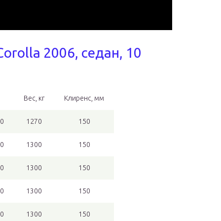
orolla 2006, седан, 10
Вес, кг
Клиренс, мм
70
1270
150
70
1300
150
70
1300
150
70
1300
150
70
1300
150