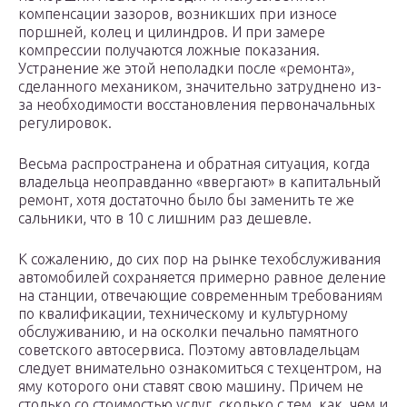
компенсации зазоров, возникших при износе
поршней, колец и цилиндров. И при замере
компрессии получаются ложные показания.
Устранение же этой неполадки после «ремонта»,
сделанного механиком, значительно затруднено из-
за необходимости восстановления первоначальных
регулировок.
Весьма распространена и обратная ситуация, когда
владельца неоправданно «ввергают» в капитальный
ремонт, хотя достаточно было бы заменить те же
сальники, что в 10 с лишним раз дешевле.
К сожалению, до сих пор на рынке техобслуживания
автомобилей сохраняется примерно равное деление
на станции, отвечающие современным требованиям
по квалификации, техническому и культурному
обслуживанию, и на осколки печально памятного
советского автосервиса. Поэтому автовладельцам
следует внимательно ознакомиться с техцентром, на
яму которого они ставят свою машину. Причем не
столько со стоимостью услуг, сколько с тем, как, чем и