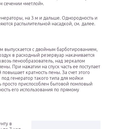
м сечении «метлой».
нераторы, на 3 м и дальше. Однородность и
яются распылительной насадкой, см. далее.
ам выпускается с двойным барботированием,
здух в расходный резервуар накачивается
квозь пенообразователь, над зеркалом
ены. При нажатии на спуск часть ее поступает
 повышает кратность пены. За счет этого
о под генератор такого типа для мойки
ь просто приспособлен бытовой помповый
ность его использования по прямому
нту в