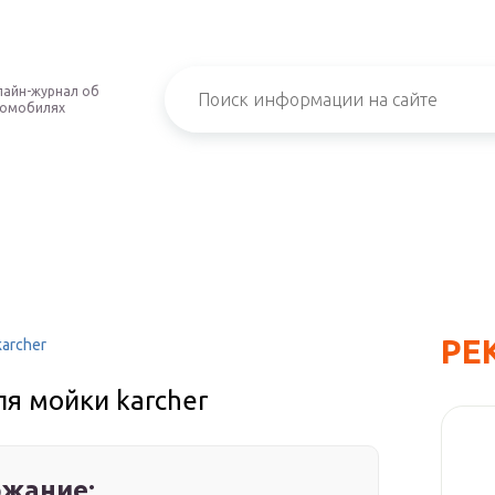
айн-журнал об
томобилях
РЕ
archer
я мойки karcher
жание: