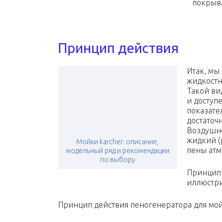
покрыва
Принцип действия
Итак, мы
жидкостн
Такой ви
и доступ
показате
достаточ
Воздушно
жидкий (
Мойки karcher: описание,
пены атм
модельный ряд и рекомендации
по выбору
Принцип 
иллюстри
Принцип действия пеногенератора для м