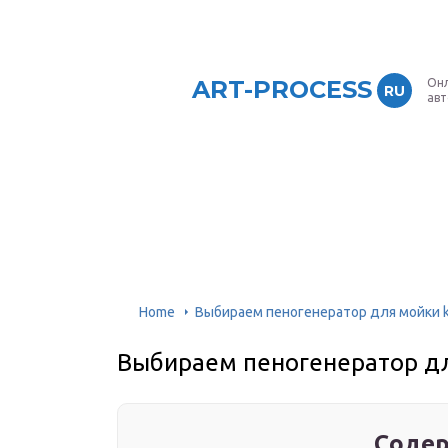
ART-PROCESS
Онл
RU
ав
Home
Выбираем пеногенератор для мойки k
Выбираем пеногенератор дл
Содер