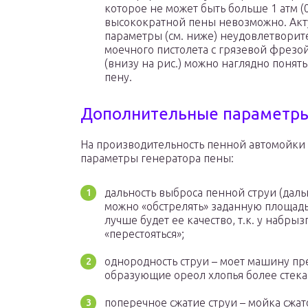
которое не может быть больше 1 атм (0
высокократной пены невозможно. Акт
параметры (см. ниже) неудовлетворите
моечного пистолета с грязевой фрезой
(внизу на рис.) можно наглядно понят
пену.
Дополнительные параметр
На производительность пенной автомойки
параметры генератора пены:
дальность выброса пенной струи (даль
можно «обстрелять» заданную площадь
лучше будет ее качество, т.к. у набр
«перестояться»;
однородность струи – моет машину пре
образующие ореол хлопья более стека
поперечное сжатие струи – мойка сжа