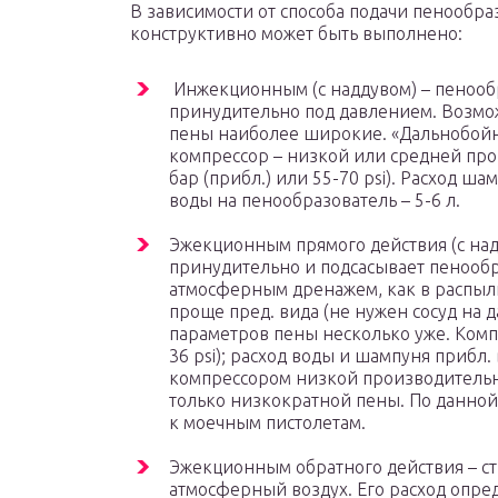
В зависимости от способа подачи пенообра
конструктивно может быть выполнено:
Инжекционным (с наддувом) – пенооб
принудительно под давлением. Возмо
пены наиболее широкие. «Дальнобойн
компрессор – низкой или средней прои
бар (прибл.) или 55-70 psi). Расход ш
воды на пенообразователь – 5-6 л.
Эжекционным прямого действия (с надд
принудительно и подсасывает пенообр
атмосферным дренажем, как в распыл
проще пред. вида (не нужен сосуд на 
параметров пены несколько уже. Компре
36 psi); расход воды и шампуня прибл. 
компрессором низкой производительн
только низкократной пены. По данной
к моечным пистолетам.
Эжекционным обратного действия – ст
атмосферный воздух. Его расход опред