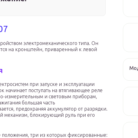
07
стройством электромеханического типа. Он
ится на кронштейн, приваренный к левой
Мод
я
ктросистем при запуске и эксплуатации
ок начинает поступать на втягивающее реле
льно-измерительным и световым приборам,
ажигания большая часть
ается, предохраняя аккумулятор от разрядки.
й механизм, блокирующий руль при его
е положения, три из которых фиксированные: