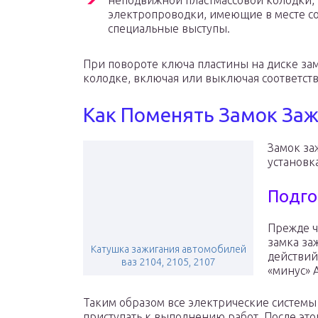
неподвижной пластмассовой колодки,
электропроводки, имеющие в месте с
специальные выступы.
При повороте ключа пластины на диске з
колодке, включая или выключая соответс
Как Поменять Замок Заж
Замок за
установк
Подго
Прежде ч
замка за
Катушка зажигания автомобилей
действий
ваз 2104, 2105, 2107
«минус» 
Таким образом все электрические системы
приступать к выполнению работ. После это