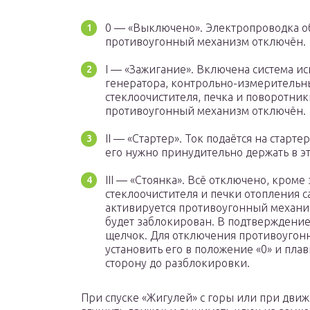
0 — «Выключено». Электропроводка об
противоугонный механизм отключён.
I — «Зажигание». Включена система и
генератора, контрольно-измерительн
стеклоочистителя, печка и поворотник
противоугонный механизм отключён.
II — «Стартер». Ток подаётся на старт
его нужно принудительно держать в эт
III — «Стоянка». Всё отключено, кроме
стеклоочистителя и печки отопления с
активируется противоугонный механиз
будет заблокирован. В подтверждение
щелчок. Для отключения противоугонн
установить его в положение «0» и пла
сторону до разблокировки.
При спуске «Жигулей» с горы или при дви