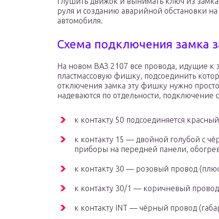
глушить движок и вынимать ключ из замка
руля и созданию аварийной обстановки на
автомобиля.
Схема подключения замка 
На новом ВАЗ 2107 все провода, идущие к 
пластмассовую фишку, подсоединить котору
отключения замка эту фишку нужно просто 
надеваются по отдельности, подключение 
к контакту 50 подсоединяется красный 
к контакту 15 — двойной голубой с чё
приборы на передней панели, обогрев 
к контакту 30 — розовый провод (плюс
к контакту 30/1 — коричневый провод 
к контакту INT — чёрный провод (габ