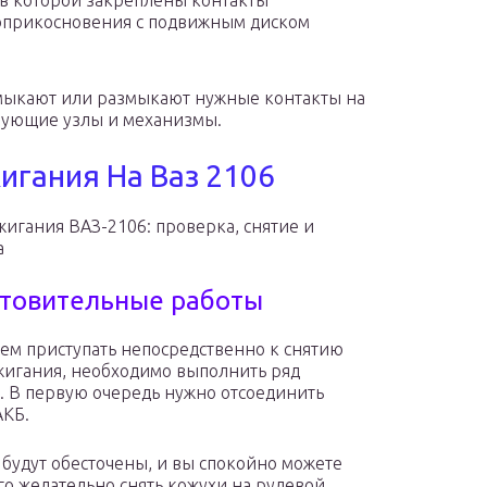
 в которой закреплены контакты
оприкосновения с подвижным диском
амыкают или размыкают нужные контакты на
твующие узлы и механизмы.
игания На Ваз 2106
жигания ВАЗ-2106: проверка, снятие и
а
товительные работы
ем приступать непосредственно к снятию
жигания, необходимо выполнить ряд
. В первую очередь нужно отсоединить
АКБ.
 будут обесточены, и вы спокойно можете
го желательно снять кожухи на рулевой