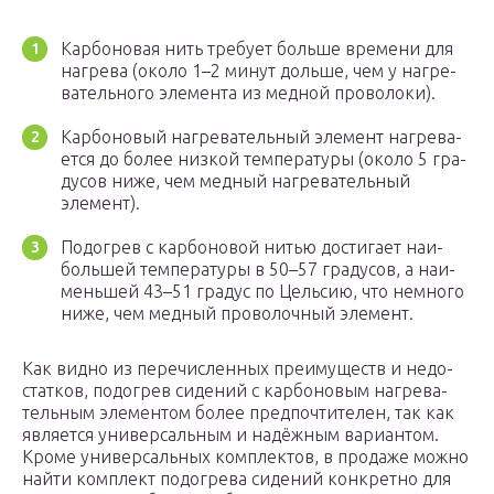
Кар­бо­но­вая нить тре­бу­ет боль­ше вре­ме­ни для
нагре­ва (око­ло 1–2 минут доль­ше, чем у нагре­
ва­тель­но­го эле­мен­та из мед­ной проволоки).
Кар­бо­но­вый нагре­ва­тель­ный эле­мент нагре­ва­
ет­ся до более низ­кой тем­пе­ра­ту­ры (око­ло 5 гра­
ду­сов ниже, чем мед­ный нагре­ва­тель­ный
элемент).
Подо­грев с кар­бо­но­вой нитью дости­га­ет наи­
боль­шей тем­пе­ра­ту­ры в 50–57 гра­ду­сов, а наи­
мень­шей 43–51 гра­дус по Цель­сию, что немно­го
ниже, чем мед­ный про­во­лоч­ный элемент.
Как вид­но из пере­чис­лен­ных пре­иму­ществ и недо­
стат­ков, подо­грев сиде­ний с кар­бо­но­вым нагре­ва­
тель­ным эле­мен­том более пред­по­чти­те­лен, так как
явля­ет­ся уни­вер­саль­ным и надёж­ным вари­ан­том.
Кро­ме уни­вер­саль­ных ком­плек­тов, в про­да­же мож­но
най­ти ком­плект подо­гре­ва сиде­ний кон­крет­но для