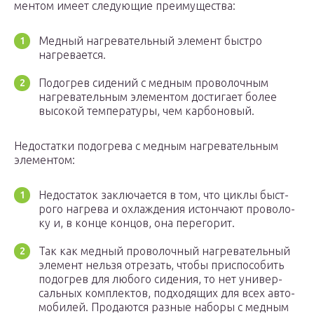
мен­том име­ет сле­ду­ю­щие преимущества:
Мед­ный нагре­ва­тель­ный эле­мент быст­ро
нагревается.
Подо­грев сиде­ний с мед­ным про­во­лоч­ным
нагре­ва­тель­ным эле­мен­том дости­га­ет более
высо­кой тем­пе­ра­ту­ры, чем карбоновый.
Недо­стат­ки подо­гре­ва с мед­ным нагре­ва­тель­ным
элементом:
Недо­ста­ток заклю­ча­ет­ся в том, что цик­лы быст­
ро­го нагре­ва и охла­жде­ния истон­ча­ют про­во­ло­
ку и, в кон­це кон­цов, она перегорит.
Так как мед­ный про­во­лоч­ный нагре­ва­тель­ный
эле­мент нель­зя отре­зать, что­бы при­спо­со­бить
подо­грев для любо­го сиде­ния, то нет уни­вер­
саль­ных ком­плек­тов, под­хо­дя­щих для всех авто­
мо­би­лей. Про­да­ют­ся раз­ные набо­ры с мед­ным