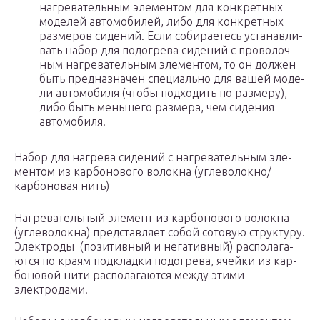
нагре­ва­тель­ным эле­мен­том для кон­крет­ных
моде­лей авто­мо­би­лей, либо для кон­крет­ных
раз­ме­ров сиде­ний. Если соби­ра­е­тесь уста­нав­ли­
вать набор для подо­гре­ва сиде­ний с про­во­лоч­
ным нагре­ва­тель­ным эле­мен­том, то он дол­жен
быть пред­на­зна­чен спе­ци­аль­но для вашей моде­
ли авто­мо­би­ля (что­бы под­хо­дить по раз­ме­ру),
либо быть мень­ше­го раз­ме­ра, чем сиде­ния
автомобиля.
Набор для нагре­ва сиде­ний с нагре­ва­тель­ным эле­
мен­том из кар­бо­но­во­го волок­на (углеволокно/
карбоновая нить)
Нагре­ва­тель­ный эле­мент из кар­бо­но­во­го волок­на
(угле­во­лок­на) пред­став­ля­ет собой сото­вую струк­ту­ру.
Элек­тро­ды (пози­тив­ный и нега­тив­ный) рас­по­ла­га­
ют­ся по кра­ям под­клад­ки подо­гре­ва, ячей­ки из кар­
бо­но­вой нити рас­по­ла­га­ют­ся меж­ду эти­ми
электродами.