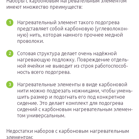
Набо­ры с кар­бо­но­вым нагре­ва­тель­ным эле­мен­том
име­ют мно­же­ство преимуществ:
Нагре­ва­тель­ный эле­мент тако­го подо­гре­ва
пред­став­ля­ет собой кар­бо­но­вую (угле­во­ло­кон­
ную) нить, кото­рая намно­го проч­нее мед­ной
проволоки.
Сото­вая струк­ту­ра дела­ет очень надёж­ной
нагре­ва­ю­щую под­лож­ку. Повре­жде­ние отдель­
ной ячей­ки не выво­дит из строя рабо­то­спо­соб­
ность все­го подогрева.
Нагре­ва­тель­ные эле­мен­ты в виде кар­бо­но­вой
нити мож­но под­ре­зать нож­ни­ца­ми, что­бы умень­
шить раз­мер и подо­гнать его под кон­крет­ное
сиде­ние. Это дела­ет ком­плект для подо­гре­ва
сиде­ний с кар­бо­но­вым нагре­ва­тель­ным эле­мен­
том универсальным.
Недо­стат­ки набо­ров с кар­бо­но­вым нагре­ва­тель­ным
элементом: