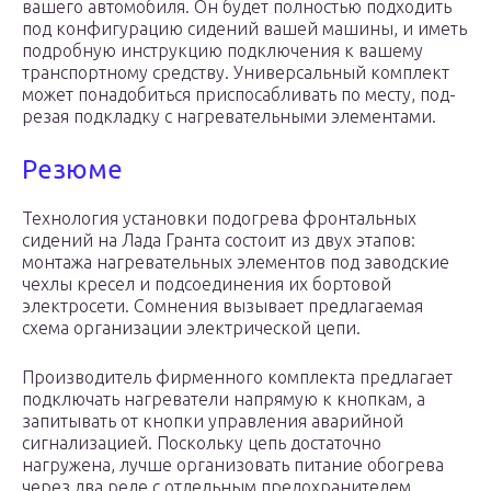
ваше­го авто­мо­би­ля. Он будет пол­но­стью под­хо­дить
под кон­фи­гу­ра­цию сиде­ний вашей маши­ны, и иметь
подроб­ную инструк­цию под­клю­че­ния к ваше­му
транс­порт­но­му сред­ству. Уни­вер­саль­ный ком­плект
может пона­до­бить­ся при­спо­саб­ли­вать по месту, под­
ре­зая под­клад­ку с нагре­ва­тель­ны­ми элементами.
Резюме
Технология установки подогрева фронтальных
сидений на Лада Гранта состоит из двух этапов:
монтажа нагревательных элементов под заводские
чехлы кресел и подсоединения их бортовой
электросети. Сомнения вызывает предлагаемая
схема организации электрической цепи.
Производитель фирменного комплекта предлагает
подключать нагреватели напрямую к кнопкам, а
запитывать от кнопки управления аварийной
сигнализацией. Поскольку цепь достаточно
нагружена, лучше организовать питание обогрева
через два реле с отдельным предохранителем.