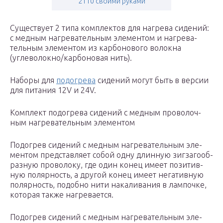
2110 своими руками
Суще­ству­ет 2 типа ком­плек­тов для нагре­ва сиде­ний:
с мед­ным нагре­ва­тель­ным эле­мен­том и нагре­ва­
тель­ным эле­мен­том из кар­бо­но­во­го волок­на
(углеволокно/карбоновая нить).
Набо­ры для
подо­гре­ва
сиде­ний могут быть в вер­сии
для пита­ния 12V и 24V.
Ком­плект подо­гре­ва сиде­ний с мед­ным про­во­лоч­
ным нагре­ва­тель­ным элементом
Подо­грев сиде­ний с мед­ным нагре­ва­тель­ным эле­
мен­том пред­став­ля­ет собой одну длин­ную зиг­за­го­об­
раз­ную про­во­ло­ку, где один конец име­ет пози­тив­
ную поляр­ность, а дру­гой конец име­ет нега­тив­ную
поляр­ность, подоб­но нити нака­ли­ва­ния в лам­поч­ке,
кото­рая так­же нагревается.
Подо­грев сиде­ний с мед­ным нагре­ва­тель­ным эле­