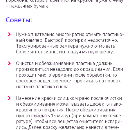
поролона, который крепится на кружок, а уже к нему
– наждачная бумага.
Советы:
Нуж­но тща­тель­но мно­го­крат­но отмыть пла­сти­ко­
вый бам­пер. Быст­рой про­тир­ки недо­ста­точ­но.
Тек­сту­ри­ро­ван­ные бам­пе­ра нуж­но отмы­вать
более интен­сив­но, исполь­зуя мяг­кую щётку.
Очист­ка и обез­жи­ри­ва­ние пла­сти­ка долж­ны
про­из­во­дить­ся неза­дол­го до окра­ши­ва­ния. Если
про­хо­дит мно­го вре­ме­ни после обра­бот­ки, то
вос­ко­вое веще­ство может про­ни­кать на поверх­
ность из пла­сти­ка снова.
Нане­се­ние крас­ки слиш­ком рано после очист­ки
и обез­жи­ри­ва­ния может вызвать дефек­ты лако­
кра­соч­но­го покры­тия. После обез­жи­ри­ва­ния
нуж­но выждать 15 минут (при ком­нат­ной тем­пе­
ра­ту­ре), что­бы все веще­ства очи­сти­те­ля испа­ри­
лись. Далее крас­ку жела­тель­но нане­сти в тече­