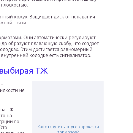
 плоскостью.
тный кожух. Защищает диск от попадания
жной грязи.
ормозами. Они автоматически регулируют
индр образуют плавающую скобу, что создает
олодках. Этим достигается равномерный
а внутренней колодке есть сигнализатор.
 выбирая ТЖ
 –
жидкости не
ва ТЖ,
то на
дации по
Как открутить штуцер прокачки
Это
тормозов?