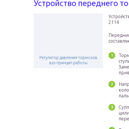
Устройство переднего т
Устройст
2114
Передний
составля
Торм
Регулятор давления тормозов
ступ
ваз принцип работы
Заме
прив
Напр
коло
паль
Супп
цили
пере