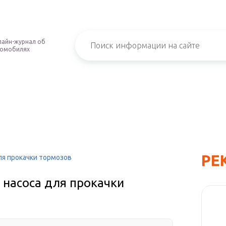
айн-журнал об
томобилях
РЕ
ля прокачки тормозов
 насоса для прокачки