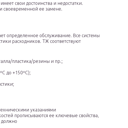
имеет свои достоинства и недостатки.
ри своевременной ее замене.
ает определенное обслуживание. Все системы
тики расходников. ТЖ соответствуют
алла/пластика/резины и пр.;
ºС до +150ºС);
стики;
 техническими указаниями
костей прописываются ее ключевые свойства,
е должно