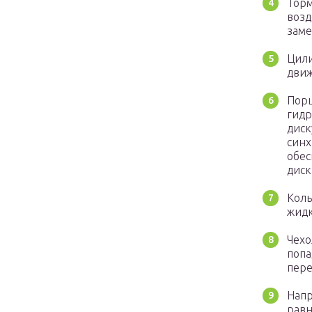
Торм
возд
заме
Цили
движ
Порш
гидр
диск
синх
обес
диск
Коль
жидк
Чехо
попа
пере
Напр
равн