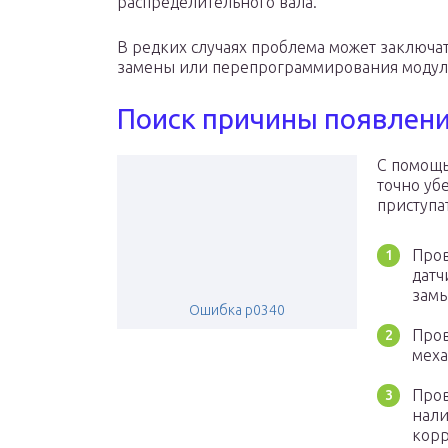
распределительного вала.
В редких случаях проблема может заключат
замены или перепрограммирования модул
Поиск причины появлен
С помощь
точно уб
приступа
Пров
датч
замы
Ошибка p0340
Пров
меха
Пров
нали
корр