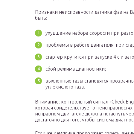
Признаки неисправности датчика фаз на ВА
быть:
ухудшение набора скорости при разго
проблемы в работе двигателя, при стар
стартер крутится при запуске 4 с и заг
сбой режима диагностики;
выхлопные газы становятся прозрачн
углекислого газа.
Внимание: контрольный сигнал «Check Engi
которая свидетельствует о неисправностях 
исправном двигателе должна погаснуть чере
достаточно для того, чтобы система диагнос
Если же лампочка продолжает гореть, знач