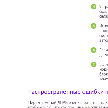
Устр
сохр
связ
Испо
пров
соот
авто
Если
датч
Если
норм
блок
заме
Распространенные ошибки п
Перед заменой ДПРВ очень важно тщательн
чтобы исключить эти причины неисправност