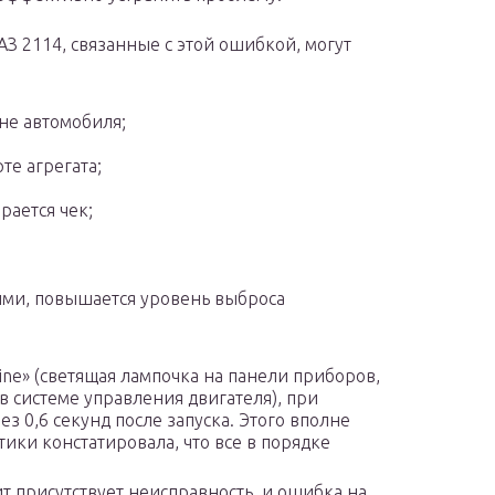
З 2114, связанные с этой ошибкой, могут
не автомобиля;
те агрегата;
орается чек;
ыми, повышается уровень выброса
ne» (светящая лампочка на панели приборов,
в системе управления двигателя), при
з 0,6 секунд после запуска. Этого вполне
тики констатировала, что все в порядке
ит присутствует неисправность, и ошибка на