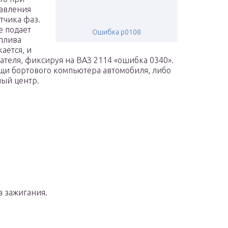
равления
тчика фаз.
е подает
Ошибка p0108
оплива
ается, и
ателя, фиксируя на ВАЗ 2114 «ошибка 0340».
щи бортового компьютера автомобиля, либо
ный центр.
 зажигания.