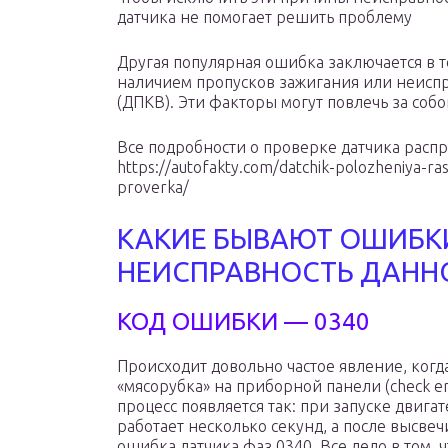
датчика не помогает решить проблему
Другая популярная ошибка заключается в т
наличием пропусков зажигания или неиспр
(ДПКВ). Эти факторы могут повлечь за соб
Все подробности о проверке датчика распр
https://autofakty.com/datchik-polozheniya-ra
proverka/
КАКИЕ БЫВАЮТ ОШИБК
НЕИСПРАВНОСТЬ ДАНН
КОД ОШИБКИ — 0340
Происходит довольно частое явление, когда
«мясорубка» на приборной панели (check en
процесс появляется так: при запуске двигат
работает несколько секунд, а после высвеч
ошибка датчика фаз 0340. Все дело в том, 