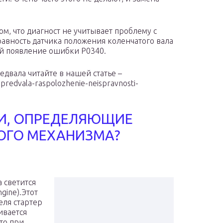
ом, что диагност не учитывает проблему с
авность датчика положения коленчатого вала
ой появление ошибки P0340.
едвала читайте в нашей статье –
spredvala-raspolozhenie-neispravnosti-
И, ОПРЕДЕЛЯЮЩИЕ
ОГО МЕХАНИЗМА?
 светится
gine).Этот
еля стартер
ивается
что при