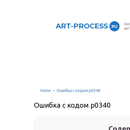
ART-PROCESS
Онл
RU
ав
Home
Ошибка с кодом p0340
Ошибка с кодом p0340
Содер