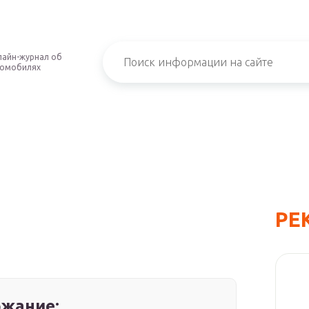
айн-журнал об
томобилях
РЕ
жание: