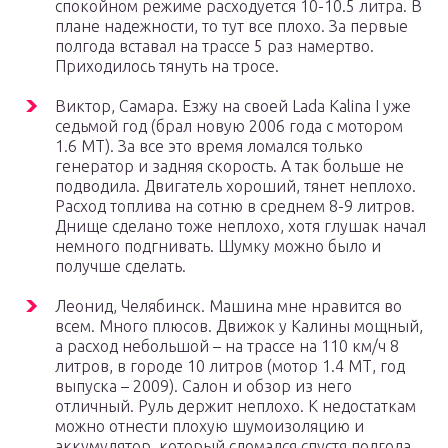
спокойном режиме расходуется 10-10.5 литра. В
плане надежности, то тут все плохо. За первые
полгода вставал на трассе 5 раз намертво.
Приходилось тянуть на тросе.
Виктор, Самара. Езжу на своей Lada Kalina I уже
седьмой год (брал новую 2006 года с мотором
1.6 МТ). За все это время ломался только
генератор и задняя скорость. А так больше не
подводила. Двигатель хороший, тянет неплохо.
Расход топлива на сотню в среднем 8-9 литров.
Днище сделано тоже неплохо, хотя глушак начал
немного подгнивать. Шумку можно было и
получше сделать.
Леонид, Челябинск. Машина мне нравится во
всем. Много плюсов. Движок у Калины мощный,
а расход небольшой – на трассе на 110 км/ч 8
литров, в городе 10 литров (мотор 1.4 МТ, год
выпуска – 2009). Салон и обзор из него
отличный. Руль держит неплохо. К недостаткам
можно отнести плохую шумоизоляцию и
аккумулятор, который сломался спустя полгода.