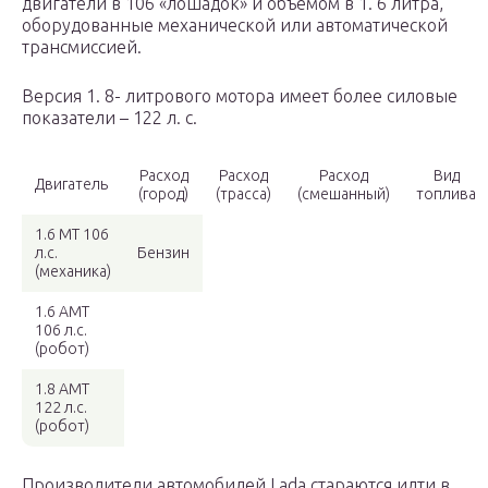
двигатели в 106 «лошадок» и объемом в 1. 6 литра,
оборудованные механической или автоматической
трансмиссией.
Версия 1. 8- литрового мотора имеет более силовые
показатели – 122 л. с.
Расход
Расход
Расход
Вид
Двигатель
(город)
(трасса)
(смешанный)
топлива
1.6 MT 106
л.с.
Бензин
(механика)
1.6 AMT
106 л.с.
(робот)
1.8 AMT
122 л.с.
(робот)
Производители автомобилей Lada стараются идти в