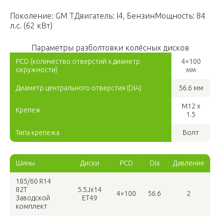
Поколение: GM TДвигатель: I4, БензинМощность: 84
л.с. (62 кВт)
Параметры разболтовки колёсных дисков
PCD (количество отверстий x диаметр
4×100
окружности)
мм
Диаметр центрального отверстия (DIA)
56.6 мм
M12 x
Крепеж
1.5
Типа крепежа
Болт
Шины
Диски
PCD
Dia
Давление
185/60 R14
82T
5.5Jx14
4×100
56.6
2
Заводской
ET49
комплект