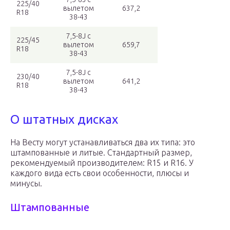
225/40
вылетом
637,2
R18
38-43
7,5-8J с
225/45
вылетом
659,7
R18
38-43
7,5-8J с
230/40
вылетом
641,2
R18
38-43
О штатных дисках
На Весту могут устанавливаться два их типа: это
штампованные и литые. Стандартный размер,
рекомендуемый производителем: R15 и R16. У
каждого вида есть свои особенности, плюсы и
минусы.
Штампованные