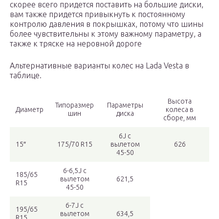
скорее всего придется поставить на большие диски,
вам также придется привыкнуть к постоянному
контролю давления в покрышках, потому что шины
более чувствительны к этому важному параметру, а
также к тряске на неровной дороге
Альтернативные варианты колес на Lada Vesta в
таблице.
Высота
Типоразмер
Параметры
Диаметр
колеса в
шин
диска
сборе, мм
6J с
15″
175/70 R15
вылетом
626
45-50
6-6,5J с
185/65
вылетом
621,5
R15
45-50
6-7J с
195/65
вылетом
634,5
R15