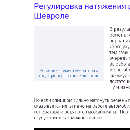
Регулировка натяжения 
Шевроле
В результ
ремень г
порватьс
итоге ух
тем самы
очередь 
выработа
же,ослаб
Установка ремня генератора и
аккумуля
кондиционера на ниве шевроле
достаточ
Ну и изн
Но если слишком сильно натянуть ремень 
сказывается негативно на работе автомоби
генератора и водяного насоса(помпы). По
осуществить как можно точнее.