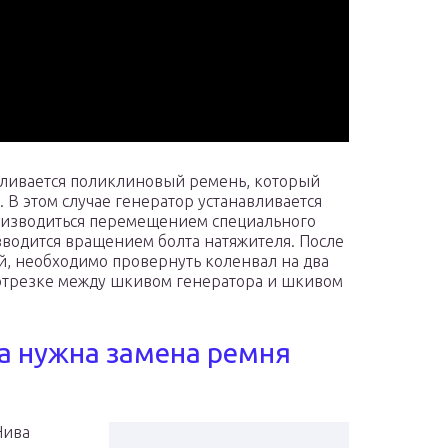
вливается поликлиновый ремень, который
. В этом случае генератор устанавливается
роизводиться перемещением специального
водится вращением болта натяжителя. После
й, необходимо провернуть коленвал на два
 отрезке между шкивом генератора и шкивом
да нужна замена ремня
Нива