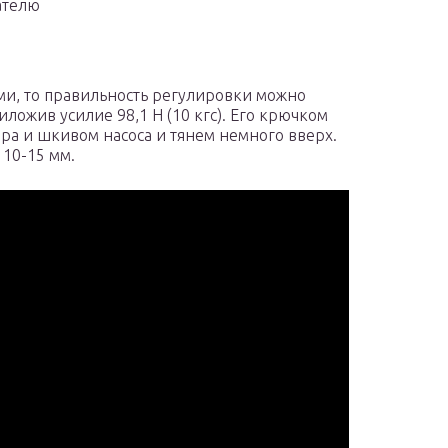
ателю
.
ми, то правильность регулировки можно
ожив усилие 98,1 Н (10 кгс). Его крючком
а и шкивом насоса и тянем немного вверх.
 10-15 мм.