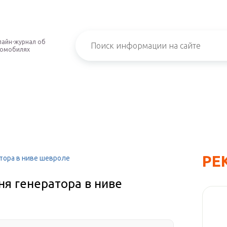
айн-журнал об
томобилях
РЕ
тора в ниве шевроле
я генератора в ниве