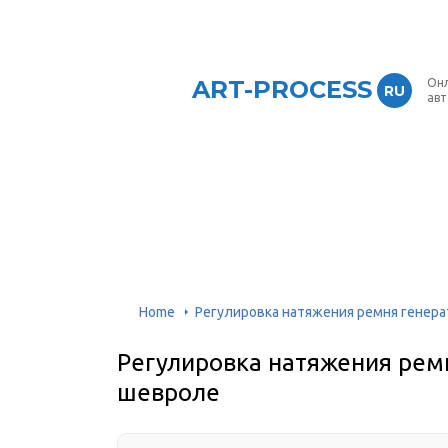
ART-PROCESS
Онл
RU
ав
Home
Регулировка натяжения ремня генера
Регулировка натяжения ремн
шевроле