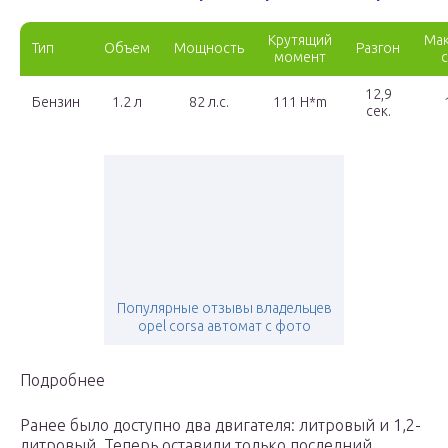
Крутящий
Мак
Тип
Объем
Мощность
Разгон
момент
12,9
Бензин
1.2 л
82 л.с.
111 H*m
сек.
Популярные отзывы владельцев
opel corsa автомат с фото
Подробнее
Ранее было доступно два двигателя: литровый и 1,2-
литровый. Теперь оставили только последний