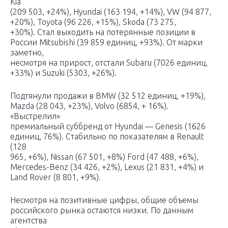
Kia
(209 503, +24%), Hyundai (163 194, +14%), VW (94 877,
+20%), Toyota (96 226, +15%), Skoda (73 275,
+30%). Стал выходить на потерянные позиции в
России Mitsubishi (39 859 единиц, +93%). От марки
заметно,
несмотря на прирост, отстали Subaru (7026 единиц,
+33%) и Suzuki (5303, +26%).
Подтянули продажи в BMW (32 512 единиц, +19%),
Mazda (28 043, +23%), Volvo (6854, + 16%).
«Выстрелил»
премиальный суббренд от Hyundai — Genesis (1626
единиц, 76%). Стабильно по показателям в Renault
(128
965, +6%), Nissan (67 501, +8%) Ford (47 488, +6%),
Mercedes-Benz (34 426, +2%), Lexus (21 831, +4%) и
Land Rover (8 801, +9%).
Несмотря на позитивные цифры, общие объемы
российского рынка остаются низки. По данным
агентства