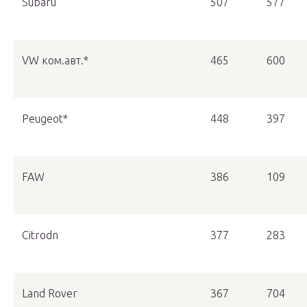
Subaru
507
577
VW ком.авт.*
465
600
Peugeot*
448
397
FAW
386
109
Citrodn
377
283
Land Rover
367
704