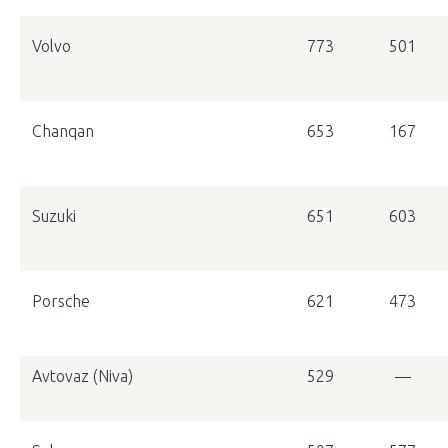
Volvo
773
501
Chanqan
653
167
Suzuki
651
603
Porsche
621
473
Avtovaz (Niva)
529
—