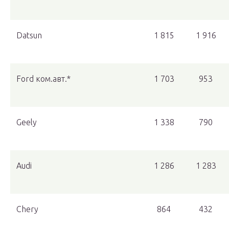
Datsun
1 815
1 916
Ford ком.авт.*
1 703
953
Geely
1 338
790
Audi
1 286
1 283
Chery
864
432