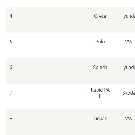
4
Creta
Hyunda
5
Polo
VW
6
Solaris
Hyunda
Rapid PA
7
Skod
II
8
Tiquan
VW