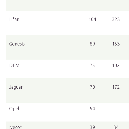
Lifan
104
323
Genesis
89
153
DFM
75
132
Jaguar
70
172
Opel
54
—
Iveco*
39
34