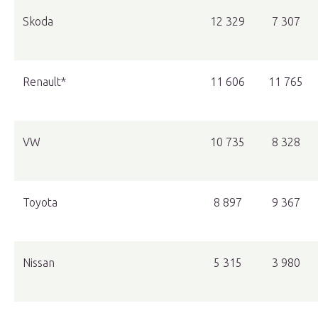
Skoda
12 329
7 307
Renault*
11 606
11 765
VW
10 735
8 328
Toyota
8 897
9 367
Nissan
5 315
3 980