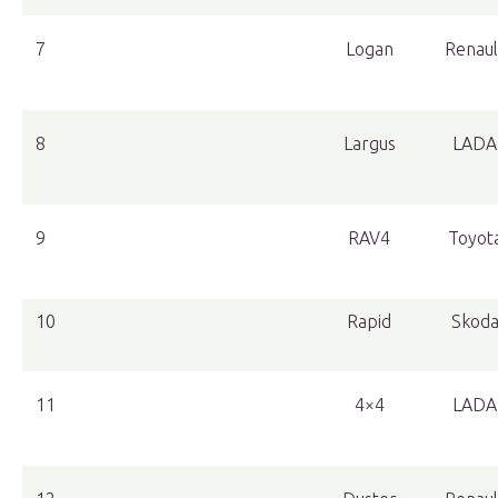
7
Logan
Renaul
8
Largus
LADA
9
RAV4
Toyot
10
Rapid
Skod
11
4×4
LADA