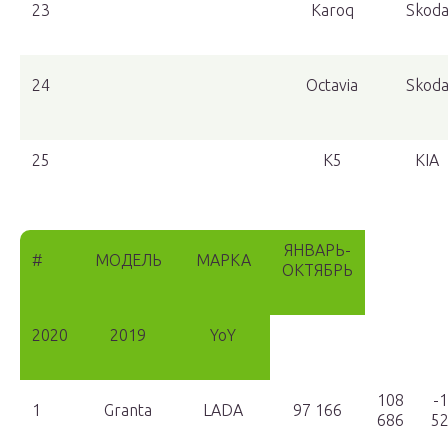
23
Karoq
Skod
24
Octavia
Skod
25
K5
KIA
ЯНВАРЬ-
#
МОДЕЛЬ
МАРКА
ОКТЯБРЬ
2020
2019
YoY
108
-
1
Granta
LADA
97 166
686
5