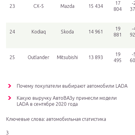
17
-
23
CX-5
Mazda
15 434
804
3
19
-
24
Kodiaq
Skoda
14 961
881
9
19
-
25
Outlander
Mitsubishi
13 893
495
6
Почему покупатели выбирают автомобили LADA
Какую выручку АвтоВАЗу принесли модели
LADA в сентябре 2020 года
Ключевые слова: автомобильная статистика
3