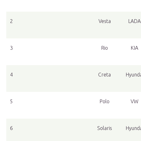
2
Vesta
LADA
3
Rio
KIA
4
Creta
Hyunda
5
Polo
VW
6
Solaris
Hyunda