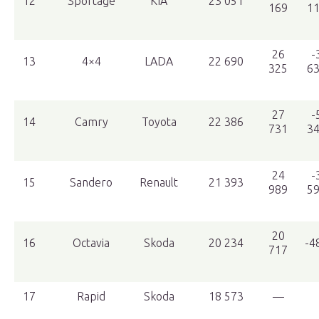
12
Sportage
KIA
23 051
169
1
26
-
13
4×4
LADA
22 690
325
6
27
-
14
Camry
Toyota
22 386
731
3
24
-
15
Sandero
Renault
21 393
989
5
20
16
Octavia
Skoda
20 234
-4
717
17
Rapid
Skoda
18 573
—