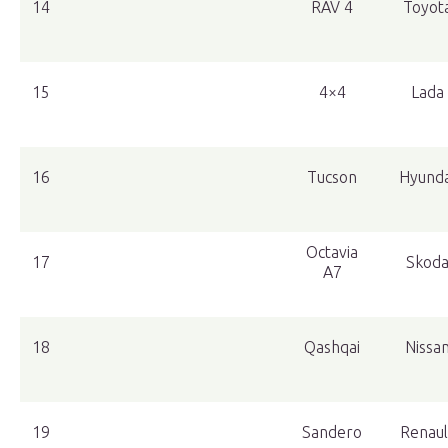
14
RAV 4
Toyot
15
4×4
Lada
16
Tucson
Hyunda
Octavia
17
Skod
A7
18
Qashqai
Nissa
19
Sandero
Renaul