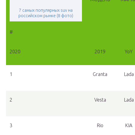
7 самых популярных suv на
российском рынке (8 фото)
#
2020
2019
YoY
1
Granta
Lada
2
Vesta
Lada
3
Rio
KIA