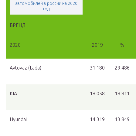
автомобилей в россии на 2020
год
БРЕНД
2020
2019
%
Avtovaz (Lada)
31 180
29 486
KIA
18 038
18 811
Hyundai
14 319
13 849