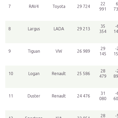
22
7
RAV4
Toyota
29 724
991
7
35
-
8
Largus
LADA
29 213
354
1
29
-
9
Tiguan
VW
26 989
145
1
28
-
10
Logan
Renault
25 586
479
8
31
-
11
Duster
Renault
24 476
080
6
28
-