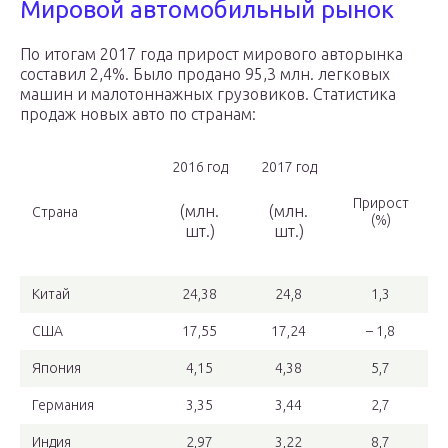
Мировой автомобильный рынок
По итогам 2017 года прирост мирового авторынка
составил 2,4%. Было продано 95,3 млн. легковых
машин и малотоннажных грузовиков. Статистика
продаж новых авто по странам:
2016 год
2017 год
Прирост
(млн.
(млн.
Страна
(%)
шт.)
шт.)
Китай
24,38
24,8
1,3
США
17,55
17,24
– 1,8
Япония
4,15
4,38
5,7
Германия
3,35
3,44
2,7
Индия
2,97
3,22
8,7