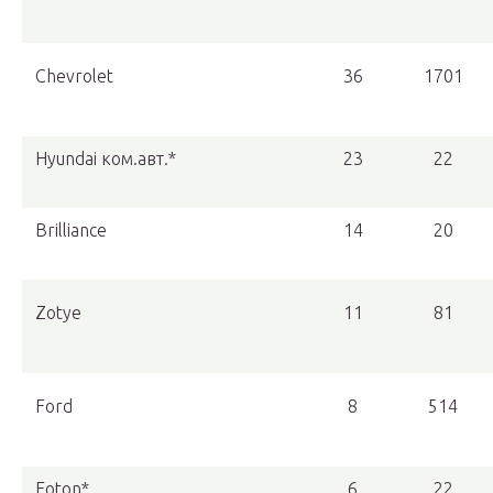
Chevrolet
36
1701
Hyundai ком.авт.*
23
22
Brilliance
14
20
Zotye
11
81
Ford
8
514
Foton*
6
22