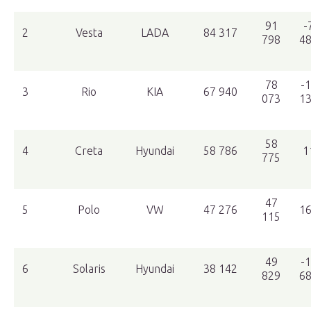
91
-
2
Vesta
LADA
84 317
798
4
78
-
3
Rio
KIA
67 940
073
1
58
4
Creta
Hyundai
58 786
1
775
47
5
Polo
VW
47 276
1
115
49
-
6
Solaris
Hyundai
38 142
829
6