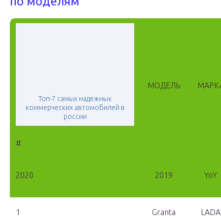
по моделям
МОДЕЛЬ
МАРК
Топ-7 самых надежных
коммерческих автомобилей в
россии
#
2020
2019
YoY
1
Granta
LADA