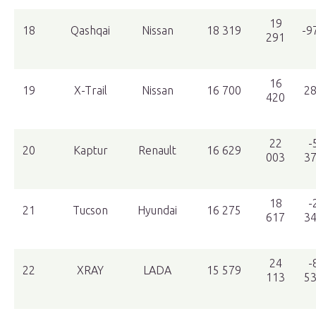
19
18
Qashqai
Nissan
18 319
-9
291
16
19
X-Trail
Nissan
16 700
2
420
22
-
20
Kaptur
Renault
16 629
003
3
18
-
21
Tucson
Hyundai
16 275
617
3
24
-
22
XRAY
LADA
15 579
113
5