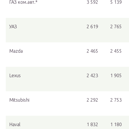
ГАЗ ком.авт.*
3 592
5 139
УАЗ
2 619
2 765
Mazda
2 465
2 455
Lexus
2 423
1 905
Mitsubishi
2 292
2 753
Haval
1 832
1 180