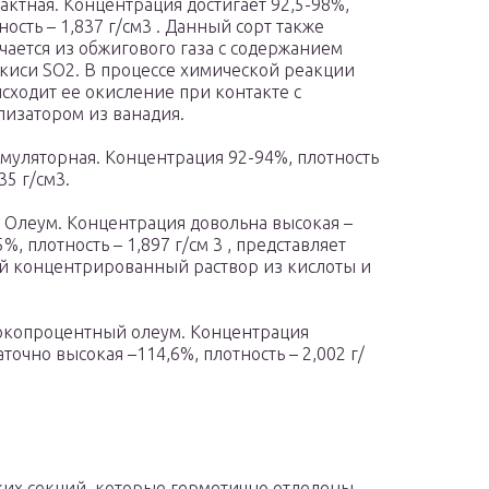
актная. Концентрация достигает 92,5-98%,
ность – 1,837 г/см3 . Данный сорт также
чается из обжигового газа с содержанием
киси SO2. В процессе химической реакции
сходит ее окисление при контакте с
лизатором из ванадия.
муляторная. Концентрация 92-94%, плотность
35 г/см3.
 Олеум. Концентрация довольна высокая –
5%, плотность – 1,897 г/см 3 , представляет
й концентрированный раствор из кислоты и
копроцентный олеум. Концентрация
аточно высокая –114,6%, плотность – 2,002 г/
ких секций, которые герметично отделены