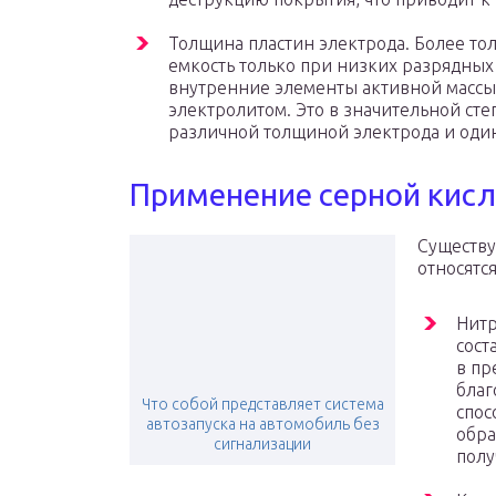
Толщина пластин электрода. Более то
емкость только при низких разрядных 
внутренние элементы активной массы 
электролитом. Это в значительной ст
различной толщиной электрода и оди
Применение серной кисл
Существу
относятся
Нитр
сост
в пр
благ
Что собой представляет система
спос
автозапуска на автомобиль без
обра
сигнализации
полу