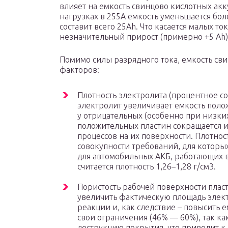
влияет на емкость свинцово кислотных ак
нагрузках в 255A емкость уменьшается боле
составит всего 25Ah. Что касается малых ток
незначительный прирост (примерно +5 Ah)
Помимо силы разрядного тока, емкость св
факторов:
Плотность электролита (процентное с
электролит увеличивает емкость поло
у отрицательных (особенно при низких
положительных пластин сокращается 
процессов на их поверхности. Плотнос
совокупности требований, для которых
для автомобильных АКБ, работающих в
считается плотность 1,26–1,28 г/см3.
Пористость рабочей поверхности плас
увеличить фактическую площадь элек
реакции и, как следствие – повысить е
свои ограничения (46% — 60%), так ка
деструкцию покрытия, что приводит к