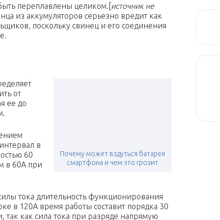
быть переплавлены целиком.[
источник не
инца из аккумуляторов серьезно вредит как
ьщиков, поскольку свинец и его соединения
е.
ределяет
ить от
я ее до
м.
дением
 интервал в
Почему может вздуться батарея
костью 60
смартфона и чем это грозит
м в 60A при
силы тока длительность функционирования
оке в 120A время работы составит порядка 30
и, так как сила тока при разряде напрямую