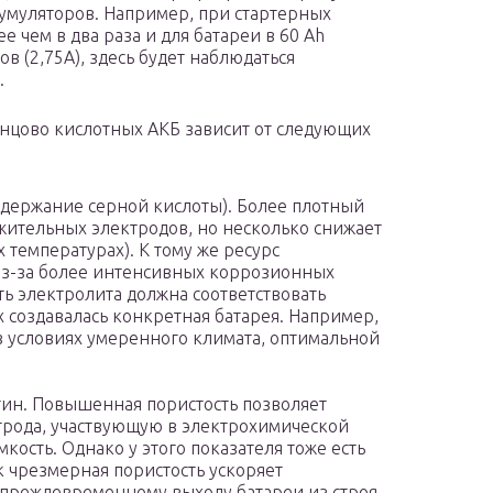
кумуляторов. Например, при стартерных
е чем в два раза и для батареи в 60 Ah
ов (2,75A), здесь будет наблюдаться
.
инцово кислотных АКБ зависит от следующих
одержание серной кислоты). Более плотный
жительных электродов, но несколько снижает
 температурах). К тому же ресурс
из-за более интенсивных коррозионных
ть электролита должна соответствовать
 создавалась конкретная батарея. Например,
 условиях умеренного климата, оптимальной
тин. Повышенная пористость позволяет
трода, участвующую в электрохимической
мкость. Однако у этого показателя тоже есть
к чрезмерная пористость ускоряет
 преждевременному выходу батареи из строя.