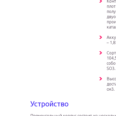
Конт
плот
полу
двуо
прои
ката
Акку
– 1,8
Сорт
104,
собо
SO3.
Высо
дост
см3.
Устройство
Прямоугольный корпус состоит из несколь