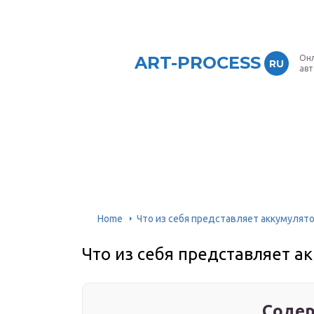
ART-PROCESS
Онл
RU
ав
Home
Что из себя представляет аккумулят
Что из себя представляет а
Содер