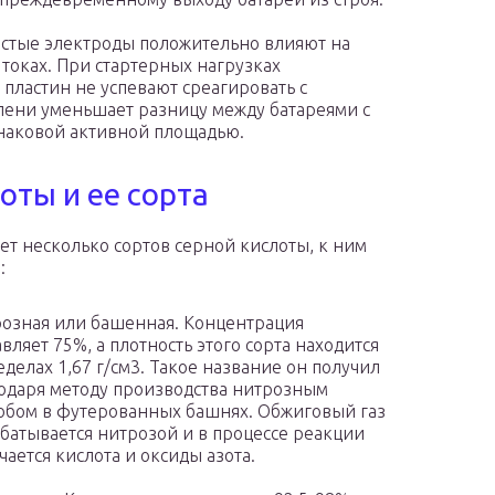
лстые электроды положительно влияют на
токах. При стартерных нагрузках
пластин не успевают среагировать с
епени уменьшает разницу между батареями с
наковой активной площадью.
оты и ее сорта
ет несколько сортов серной кислоты, к ним
:
озная или башенная. Концентрация
авляет 75%, а плотность этого сорта находится
еделах 1,67 г/см3. Такое название он получил
одаря методу производства нитрозным
обом в футерованных башнях. Обжиговый газ
батывается нитрозой и в процессе реакции
чается кислота и оксиды азота.