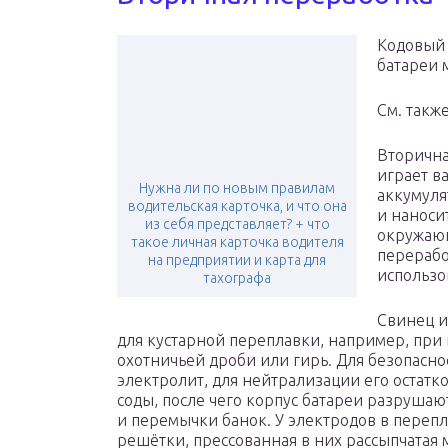
Кодовый 
батареи 
См. такж
Вторична
играет в
Нужна ли по новым правилам
аккумуля
водительская карточка, и что она
и наноси
из себя представляет? + что
окружающ
такое личная карточка водителя
перерабо
на предприятии и карта для
использо
тахографа
Свинец и
для кустарной переплавки, например, при
охотничьей дроби или гирь. Для безопасно
электролит, для нейтрализации его остат
соды, после чего корпус батареи разруша
и перемычки банок. У электродов в перепла
решётки, прессованная в них рассыпчатая м