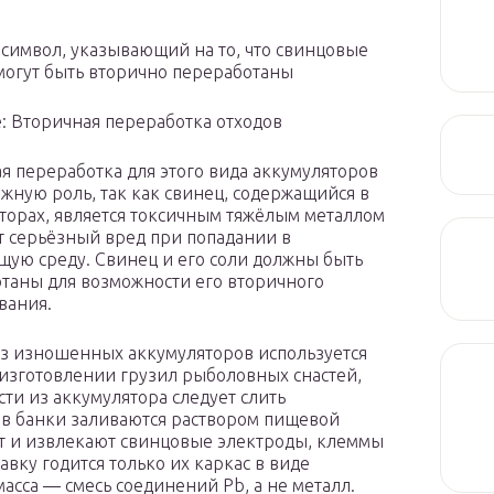
символ, указывающий на то, что свинцовые
могут быть вторично переработаны
е: Вторичная переработка отходов
я переработка для этого вида аккумуляторов
ажную роль, так как свинец, содержащийся в
торах, является токсичным тяжёлым металлом
т серьёзный вред при попадании в
ую среду. Свинец и его соли должны быть
таны для возможности его вторичного
вания.
з изношенных аккумуляторов используется
 изготовлении грузил рыболовных снастей,
сти из аккумулятора следует слить
ков банки заливаются раствором пищевой
ют и извлекают свинцовые электроды, клеммы
вку годится только их каркас в виде
асса — смесь соединений Pb, а не металл.