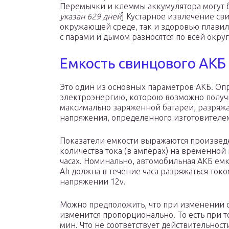
Перемычки и клеммы аккумулятора могут 
указан 629 дней
] Кустарное извлечение св
окружающей среде, так и здоровью плавил
с парами и дымом разносятся по всей округ
Емкость свинцового АКБ
Это один из основных параметров АКБ. Оп
электроэнергию, которою возможно получ
максимально заряженной батареи, разряжа
напряжения, определенного изготовителе
Показатели емкости выражаются произве
количества тока (в амперах) на временной
часах. Номинально, автомобильная АКБ ем
Ah должна в течение часа разряжаться токо
напряжении 12v.
Можно предположить, что при изменении 
изменится пропорционально. То есть при т
мин. Что не соответствует действительност