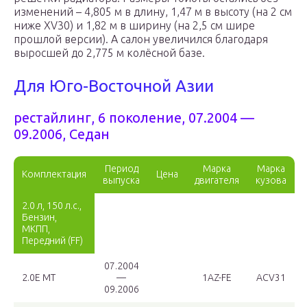
изменений – 4,805 м в длину, 1,47 м в высоту (на 2 см
ниже XV30) и 1,82 м в ширину (на 2,5 см шире
прошлой версии). А салон увеличился благодаря
выросшей до 2,775 м колёсной базе.
Для Юго-Восточной Азии
рестайлинг, 6 поколение, 07.2004 —
09.2006, Седан
Период
Марка
Марка
Комплектация
Цена
выпуска
двигателя
кузова
2.0 л, 150 л.с.,
Бензин,
МКПП,
Передний (FF)
07.2004
2.0E MT
—
1AZ-FE
ACV31
09.2006