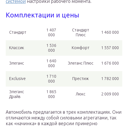
системой
настройки рабочего момента.
Комплектации и цены
1 407
Стандарт
Стандарт
1 460 000
000
Плюс
1 536
Классик
Комфорт
1 557 000
000
1 640
Элеганс
Элеганс Плюс
1 676 000
000
1 710
Exclusive
Престиж
1 782 000
000
Элеганс
1 865
Люкс
2 009 000
Драйв
000
Автомобиль предлагается в трех комплектациях. Они
отличаются между собой силовыми агрегатами, так
как «начинка» в каждой версии примерно