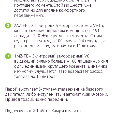
мощностью 150 лошадиных сил и 192 H*m
крутящего момента. Этой мощности уже
достаточно для вполне комфортного
передвижения.
2AZ-FE – 2,4-литровый мотор с системой VVT-i,
многоточечным впрыском и мощностью 151
лошади + 220 H*m крутящего момента. С ним
седан разгоняется до 100 км/ч за 9,4 секунды, а
расход топлива подтягивается к 12 литрам.
1MZ-FE – 3-литровый атмосферный V6,
выдающий сильно больше – 186 лошадиных сил
с 273 единицами крутящего момента. Динамика
немногим улучшается, зато возрастает расход
топлива до 16 литров.
Парой выступает 5-ступенчатая механика базового
двигателя, либо 4-ступенчатый автомат Aisin U-серии.
Привод традиционно передний.
Подвеску пятой Тойоты Камри взяли от