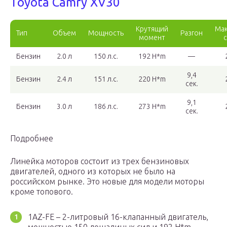
Toyota Camry XV30
Крутящий
Мак
Тип
Объем
Мощность
Разгон
момент
Бензин
2.0 л
150 л.с.
192 H*m
—
9,4
Бензин
2.4 л
151 л.с.
220 H*m
сек.
9,1
Бензин
3.0 л
186 л.с.
273 H*m
сек.
Подробнее
Линейка моторов состоит из трех бензиновых
двигателей, одного из которых не было на
российском рынке. Это новые для модели моторы
кроме топового.
1AZ-FE – 2-литровый 16-клапанный двигатель,