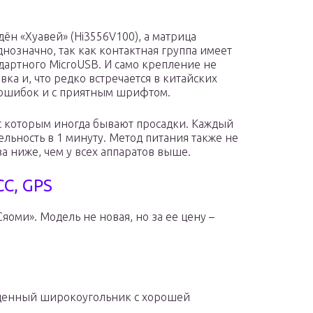
дён «Хуавей» (Hi3556V100), а матрица
нозначно, так как контактная группа имеет
дартного MicroUSB. И само крепление не
вка и, что редко встречается в китайских
 ошибок и с приятным шрифтом.
 с которым иногда бывают просадки. Каждый
ьность в 1 минуту. Метод питания также не
за ниже, чем у всех аппаратов выше.
СС, GPS
яоми». Модель не новая, но за ее цену –
ноценный широкоугольник с хорошей