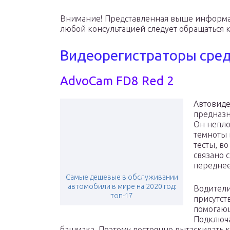
Внимание! Представленная выше информаци
любой консультацией следует обращаться к
Видеорегистраторы сред
AdvoCam FD8 Red 2
Автовиде
предназн
Он непло
темноты 
тесты, в
связано с
переднее
Самые дешевые в обслуживании
автомобили в мире на 2020 год:
Водители
топ-17
присутст
помогающ
Подключа
башмака. Поэтому постоянно вытаскивать к