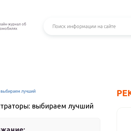
айн-журнал об
томобилях
РЕ
 выбираем лучший
траторы: выбираем лучший
жание: