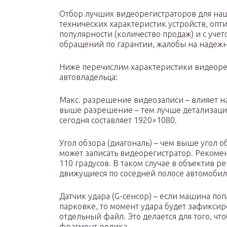
Отбор лучших видеорегистраторов для наш
технических характеристик устройств, опт
популярности (количество продаж) и с учет
обращений по гарантии, жалобы на надежно
Ниже перечислим характеристики видеоре
автовладельца:
Макс. разрешение видеозаписи – влияет н
выше разрешение – тем лучше детализаци
сегодня составляет 1920×1080.
Угол обзора (диагональ) – чем выше угол 
может записать видеорегистратор. Рекоменд
110 градусов. В таком случае в объектив р
движущиеся по соседней полосе автомобил
Датчик удара (G-сенсор) – если машина поп
парковке, то момент удара будет зафиксир
отдельный файл. Это делается для того, ч
фрагмент ролика.