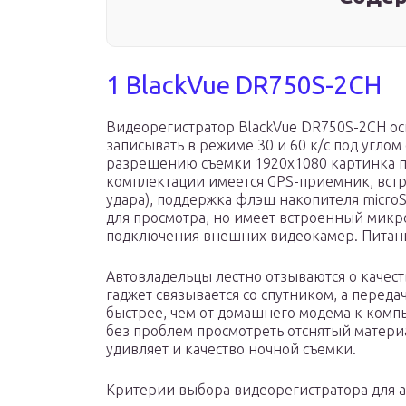
1 BlackVue DR750S-2CH
Видеорегистратор BlackVue DR750S-2CH ос
записывать в режиме 30 и 60 к/с под углом
разрешению съемки 1920х1080 картинка п
комплектации имеется GPS-приемник, встро
удара), поддержка флэш накопителя micro
для просмотра, но имеет встроенный мик
подключения внешних видеокамер. Питание
Автовладельцы лестно отзываются о качест
гаджет связывается со спутником, а перед
быстрее, чем от домашнего модема к компь
без проблем просмотреть отснятый матери
удивляет и качество ночной съемки.
Критерии выбора видеорегистратора для 