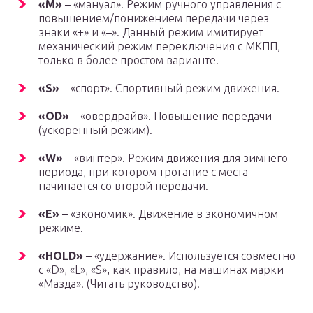
«M»
– «мануал». Режим ручного управления с
повышением/понижением передачи через
знаки «+» и «–». Данный режим имитирует
механический режим переключения с МКПП,
только в более простом варианте.
«S»
– «спорт». Спортивный режим движения.
«OD»
– «овердрайв». Повышение передачи
(ускоренный режим).
«W»
– «винтер». Режим движения для зимнего
периода, при котором трогание с места
начинается со второй передачи.
«E»
– «экономик». Движение в экономичном
режиме.
«HOLD»
– «удержание». Используется совместно
с «D», «L», «S», как правило, на машинах марки
«Мазда». (Читать руководство).