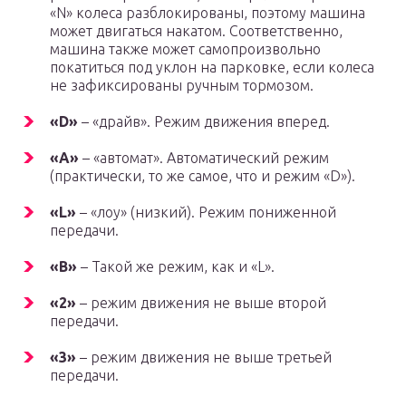
«N» колеса разблокированы, поэтому машина
может двигаться накатом. Соответственно,
машина также может самопроизвольно
покатиться под уклон на парковке, если колеса
не зафиксированы ручным тормозом.
«D»
– «драйв». Режим движения вперед.
«A»
– «автомат». Автоматический режим
(практически, то же самое, что и режим «D»).
«L»
– «лоу» (низкий). Режим пониженной
передачи.
«B»
– Такой же режим, как и «L».
«2»
– режим движения не выше второй
передачи.
«3»
– режим движения не выше третьей
передачи.