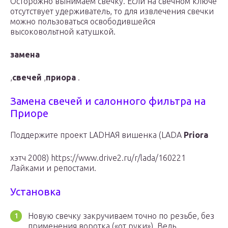
Осторожно вынимаем свечку. Если на свечном ключе
отсутствует удерживатель, то для извлечения свечки
можно пользоваться освободившейся
высоковольтной катушкой.
замена
,
свечей
,
приора
.
Замена свечей и салонного фильтра на
Приоре
Поддержите проект LADНАЯ вишенка (LADA
Priora
хэтч 2008) https://www.drive2.ru/r/lada/160221
Лайками и репостами.
Установка
Новую свечку закручиваем точно по резьбе, без
применения воротка («от руки»). Ведь