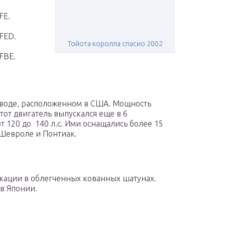
FE.
FED.
Тойота королла спасио 2002
FBE.
аводе, расположенном в США. Мощность
этот двигатель выпускался еще в 6
т 120 до 140 л.с. Ими оснащались более 15
 Шевроле и Понтиак.
ации в облегченных кованных шатунах.
 в Японии.