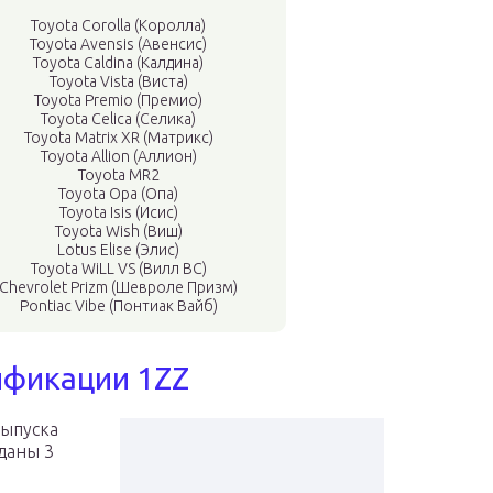
Toyota Corolla (Королла)
Toyota Avensis (Авенсис)
Toyota Caldina (Калдина)
Toyota Vista (Виста)
Toyota Premio (Премио)
Toyota Celica (Селика)
Toyota Matrix XR (Матрикс)
Toyota Allion (Аллион)
Toyota MR2
Toyota Opa (Опа)
Toyota Isis (Исис)
Toyota Wish (Виш)
Lotus Elise (Элис)
Toyota WiLL VS (Вилл ВС)
Chevrolet Prizm (Шевроле Призм)
Pontiac Vibe (Понтиак Вайб)
фикации 1ZZ
выпуска
даны 3