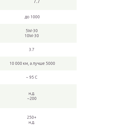
7.7
до 1000
5W-30
10W-30
3.7
10 000 км, а лучше 5000
~ 95 С
н.д.
~200
250+
н.д.