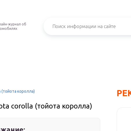
айн-журнал об
томобилях
РЕ
a (тойота королла)
ta corolla (тойота королла)
жание: