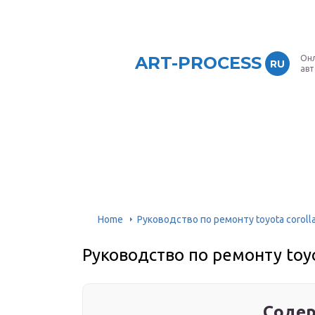
ART-PROCESS
Онл
RU
ав
Home
Руководство по ремонту toyota coroll
Руководство по ремонту toyo
Содер