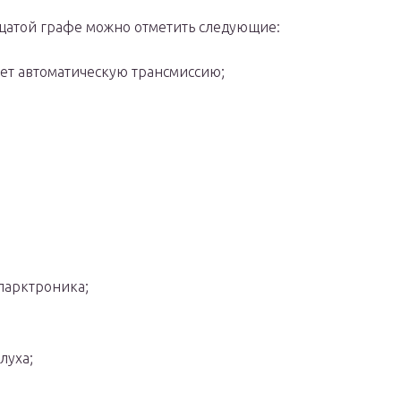
дцатой графе можно отметить следующие:
чает автоматическую трансмиссию;
 парктроника;
луха;