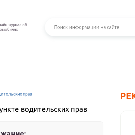
айн-журнал об
томобилях
РЕ
одительских прав
пункте водительских прав
жание: