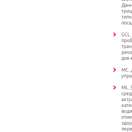
Данн
триц
типо
поса
GCL.
проб
тран
реко
для 
МС. 
упра
ML. 
сред
акту
кате
води
отме
здор
пере