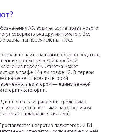
ют?
бозначения AS, водительские права нового
могут содержать ряд других пометок. Все
ые варианты перечислены ниже:
Позволяет ездить на транспортных средствах,
щенных автоматической коробкой
ключения передач. Отметка может
диться в графе 14 или графе 12. В первом
ае она касается всех категорий
временно, а во втором — единственной
атегории/категории.
 Дает право на управление средствами
едвижения, оснащенными парктроником
стическая парковочная система).
Проставляется напротив подкатегории В1,
ветственно, относится исключительно к ней.