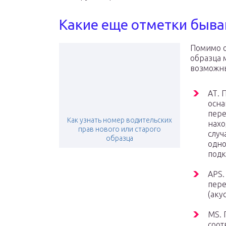
Какие еще отметки быва
Помимо о
образца 
возможн
АТ. 
осна
пере
Как узнать номер водительских
нахо
прав нового или старого
случ
образца
одно
подк
APS.
пер
(аку
MS. 
соот