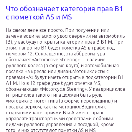
Что обозначает категория прав B1
с пометкой AS и MS
На самом деле все просто. При получении или
замене водительского удостоверения на автомобиль
(B), у вас будут открыты категории прав B B1 M. При
этом, напротив B1 будет пометка AS в графе под
номером 12. Сокращенно, эта аббревиатура
обозначает «Automotive Steering» — наличие
рулевого колеса (в форме круга) и автомобильная
посадка на кресло или диван.Мотоциклисты с
правами «A» будут иметь открытые подкатегории B1
A1 M. Но в 12 графе уже будет отметка MS,
обозначающая «Motorcycle Steering». У квадрициклов
и трициклов такого типа должен быть руль
«мотоциклетного» типа (в форме перекладины) и
посадка верхом, как на мотоцикл.Водители с
открытыми категориями B и A имеют право
управлять транспортными средствами с обоими
видами рулевого управления и посадкой, кроме
того, у них отсутствуют пометки AS и MS