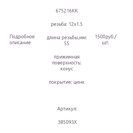
675216КК
резьба: 12х1.5
Подробное
1500руб./
длина резьбы,мм:
описание
шт.
55
прижимная
поверхность:
конус
покрытие: цинк
Артикул:
385093X