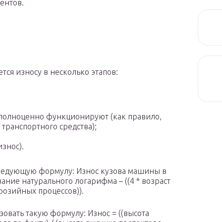
ентов.
тся износу в несколько этапов:
 полноценно функционируют (как правило,
 транспортного средства);
знос).
следующую формулу: Износ кузова машины в
ание натурального логарифма – ((4 * возраст
ррозийных процессов)).
зовать такую формулу: Износ = ((высота