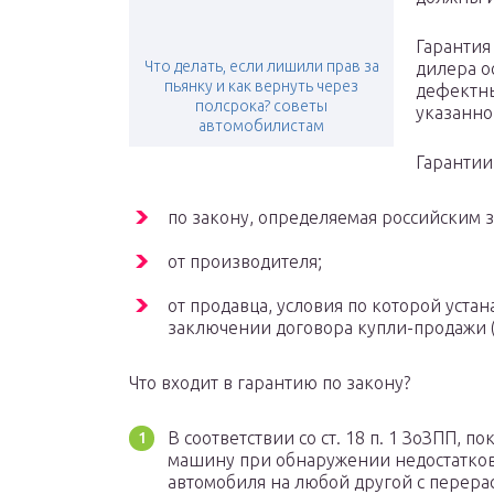
Гарантия
Что делать, если лишили прав за
дилера о
пьянку и как вернуть через
дефектны
полсрока? советы
указанно
автомобилистам
Гарантии
по закону, определяемая российским 
от производителя;
от продавца, условия по которой уста
заключении договора купли-продажи 
Что входит в гарантию по закону?
В соответствии со ст. 18 п. 1 ЗоЗПП, 
машину при обнаружении недостатков
автомобиля на любой другой с перерас